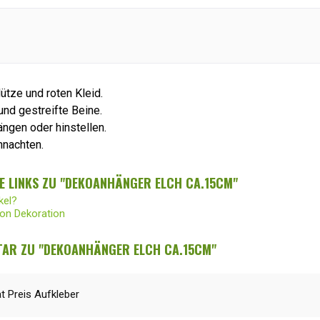
ütze und roten Kleid.
und gestreifte Beine.
ngen oder hinstellen.
hnachten.
E LINKS ZU "DEKOANHÄNGER ELCH CA.15CM"
kel?
von Dekoration
AR ZU "DEKOANHÄNGER ELCH CA.15CM"
at Preis Aufkleber