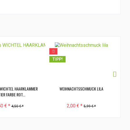
TIPP!
TI
WICHTEL HAARKLAMMER
WEIHNACHTSSCHMUCK LILA
IER FARBE ROT...
50 € *
2,00 € *
4,50 € *
5,99 € *