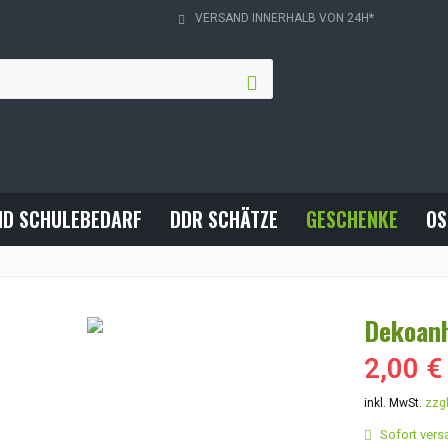
VERSAND INNERHALB VON 24H*
ND SCHULEBEDARF
DDR SCHÄTZE
GESCHENKE
OS
Dekoanh
2,00 €
inkl. MwSt.
zzg
Sofort versa