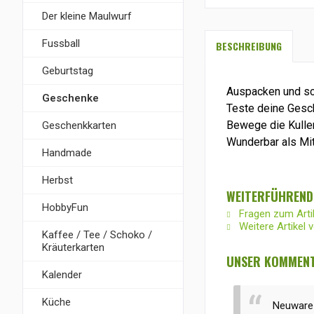
Der kleine Maulwurf
Fussball
BESCHREIBUNG
Geburtstag
Auspacken und sc
Geschenke
Teste deine Gesch
Bewege die Kuller
Geschenkkarten
Wunderbar als Mit
Handmade
Herbst
WEITERFÜHRENDE
HobbyFun
Fragen zum Arti
Weitere Artikel 
Kaffee / Tee / Schoko /
Kräuterkarten
UNSER KOMMENTA
Kalender
Küche
Neuware 