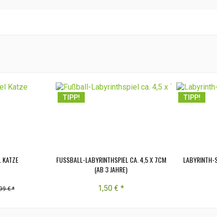
TIPP!
TIPP!
 KATZE
FUSSBALL-LABYRINTHSPIEL CA. 4,5 X 7CM (
LABYRINTH-S
AB 3 JAHRE)
1,50 € *
99 € *