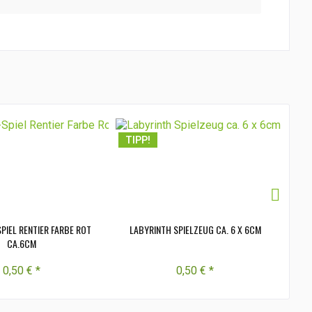
TIPP!
TI
PIEL RENTIER FARBE ROT
LABYRINTH SPIELZEUG CA. 6 X 6CM
W
CA.6CM
0,50 € *
0,50 € *