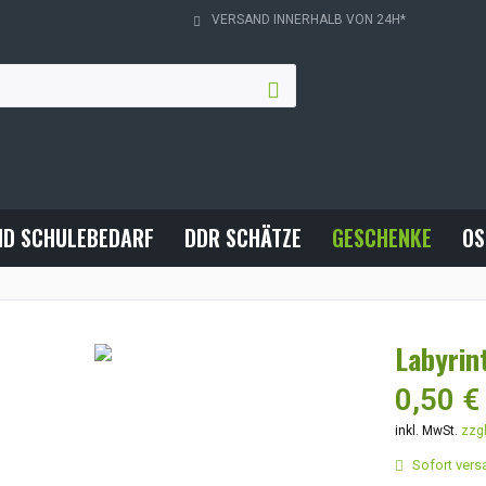
VERSAND INNERHALB VON 24H*
ND SCHULEBEDARF
DDR SCHÄTZE
GESCHENKE
OS
Labyrin
0,50 €
inkl. MwSt.
zzg
Sofort versa