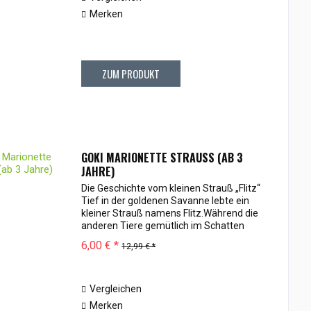
Merken
ZUM PRODUKT
GOKI MARIONETTE STRAUSS (AB 3 J
AHRE)
Die Geschichte vom kleinen Strauß „Flitz“
Tief in der goldenen Savanne lebte ein
kleiner Strauß namens Flitz.Während die
anderen Tiere gemütlich im Schatten
ruhten, flitzte er mit seinen langen Beinen
6,00 € *
12,99 € *
über die weiten Ebenen und entdeckte...
Vergleichen
Merken