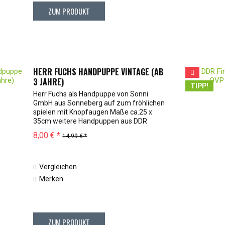
ZUM PRODUKT
HERR FUCHS HANDPUPPE VINTAGE (AB
3 JAHRE)
TIPP!
Herr Fuchs als Handpuppe von Sonni
GmbH aus Sonneberg auf zum fröhlichen
spielen mit Knopfaugen Maße ca.25 x
35cm weitere Handpuppen aus DDR
Zeiten und heutiger Zeit im Onlineshop
8,00 € *
14,99 € *
vorhanden
Vergleichen
Merken
ZUM PRODUKT