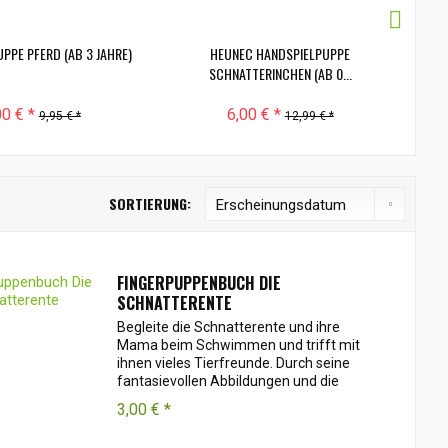
PPE PFERD (AB 3 JAHRE)
HEUNEC HANDSPIELPUPPE
DD
SCHNATTERINCHEN (AB 0...
00 € *
6,00 € *
9,95 € *
12,99 € *
SORTIERUNG:
FINGERPUPPENBUCH DIE
SCHNATTERENTE
Begleite die Schnatterente und ihre
Mama beim Schwimmen und trifft mit
ihnen vieles Tierfreunde. Durch seine
fantasievollen Abbildungen und die
weiche Fingerpuppe ist dieses lustige,
3,00 € *
interaktive Buch ideal für Babys.