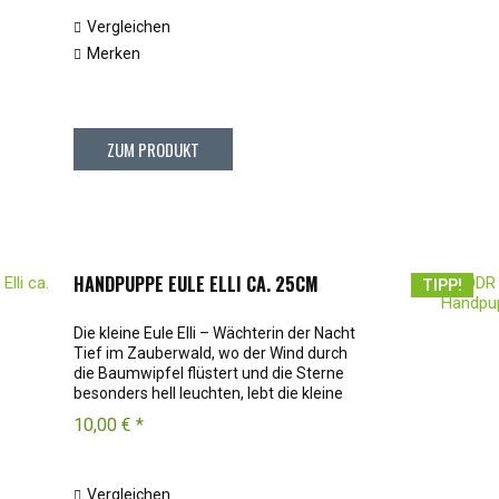
Vergleichen
Merken
ZUM PRODUKT
HANDPUPPE EULE ELLI CA. 25CM
TIPP!
Die kleine Eule Elli – Wächterin der Nacht
Tief im Zauberwald, wo der Wind durch
die Baumwipfel flüstert und die Sterne
besonders hell leuchten, lebt die kleine
Eule Elli. Mit ihren weichen Federn, großen
10,00 € *
Augen und einem klugen Blick...
Vergleichen