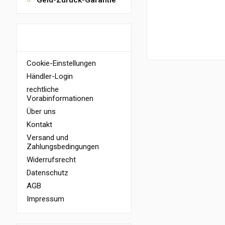
Geld-Zurück-Garantie
Trötsch Verlag
INFORMATIONEN
Cookie-Einstellungen
Händler-Login
rechtliche
Vorabinformationen
Über uns
Kontakt
Versand und
Zahlungsbedingungen
Widerrufsrecht
Datenschutz
AGB
Impressum