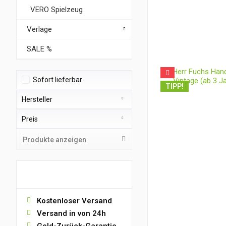
VERO Spielzeug
Verlage
SALE %
Sofort lieferbar
TIPP!
Hersteller
Preis
Buch ohne Verlag
DDR Spielzeug
Produkte anzeigen
Goki
von
bis
3,00 €
14,00 €
Heunec
VORTEILE
Igloo Books Limited
SONNI Spielwaren
Kostenloser Versand
Spielzeug
Versand in von 24h
Tessloff Verlag