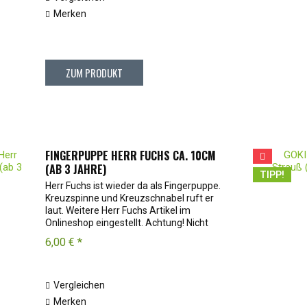
Merken
ZUM PRODUKT
FINGERPUPPE HERR FUCHS CA. 10CM
(AB 3 JAHRE)
TIPP!
Herr Fuchs ist wieder da als Fingerpuppe.
Kreuzspinne und Kreuzschnabel ruft er
laut. Weitere Herr Fuchs Artikel im
Onlineshop eingestellt. Achtung! Nicht
geeignet für Kinder unter 3 Jahren wegen
6,00 € *
verschluckbarer Kleinteile....
Vergleichen
Merken