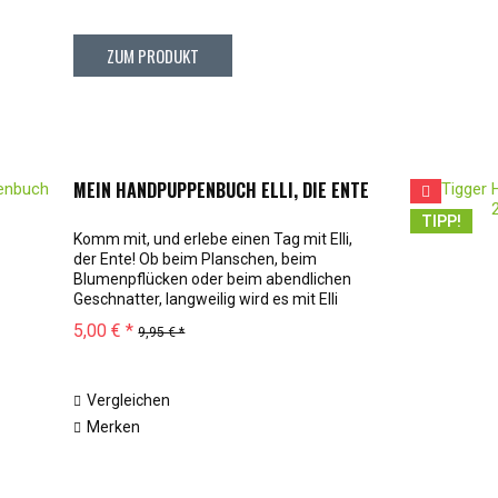
ZUM PRODUKT
MEIN HANDPUPPENBUCH ELLI, DIE ENTE
TIPP!
Komm mit, und erlebe einen Tag mit Elli,
der Ente! Ob beim Planschen, beim
Blumenpflücken oder beim abendlichen
Geschnatter, langweilig wird es mit Elli
garantiert nicht. Die gereimten Verse
5,00 € *
9,95 € *
dieses lustigen Handpuppenbuch machen
das...
Vergleichen
Merken