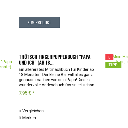
ZUM PRODUKT
TRÖTSCH FINGERPUPPENBUCH "PAPA
UND ICH" (AB 18...
TIPP!
Ein allererstes Mitmachbuch für Kinder ab
18 Monaten! Der kleine Bär will alles ganz
genauso machen wie sein Papa! Dieses
wundervolle Vorlesebuch fasziniert schon
die kleinsten Zuhörer und lädt beim
7,95 € *
gemeinsamen Einkuscheln und
Entspannen...
Vergleichen
Merken