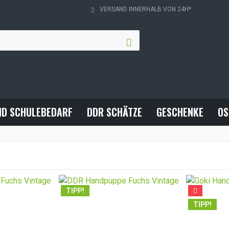
VERSAND INNERHALB VON 24H*
ND SCHULEBEDARF
DDR SCHÄTZE
GESCHENKE
OS
TIPP!
TIPP!