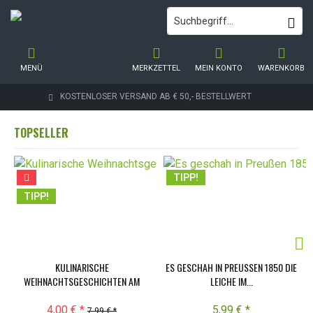
MENÜ
MERKZETTEL
MEIN KONTO
WARENKORB
KOSTENLOSER VERSAND AB € 50,- BESTELLWERT
TOPSELLER
TIPP!
TIPP!
KULINARISCHE
ES GESCHAH IN PREUSSEN 1850 DIE L
WEIHNACHTSGESCHICHTEN AM
EICHE IM...
KAMIN
4,00 € *
5,99 € *
7,99 € *