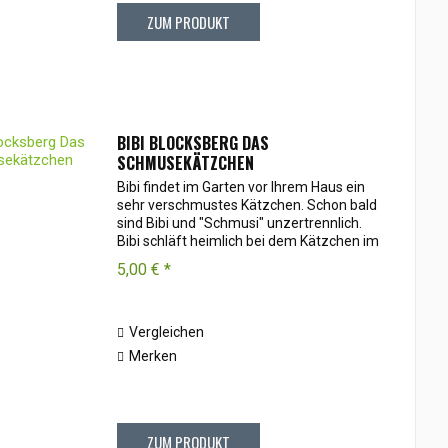
ZUM PRODUKT
BIBI BLOCKSBERG DAS
SCHMUSEKÄTZCHEN
Bibi findet im Garten vor Ihrem Haus ein
sehr verschmustes Kätzchen. Schon bald
sind Bibi und "Schmusi" unzertrennlich.
Bibi schläft heimlich bei dem Kätzchen im
Schuppen und nimmt es sogar mit in die
5,00 € *
Schule. Doch dann taucht plötzlich...
Vergleichen
Merken
ZUM PRODUKT