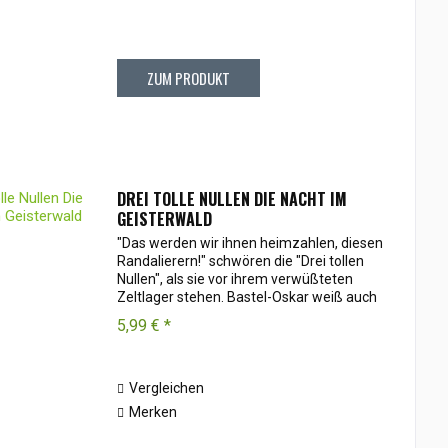
ZUM PRODUKT
DREI TOLLE NULLEN DIE NACHT IM
GEISTERWALD
"Das werden wir ihnen heimzahlen, diesen
Randalierern!" schwören die "Drei tollen
Nullen", als sie vor ihrem verwüßteten
Zeltlager stehen. Bastel-Oskar weiß auch
schon wie: Die Nachtwanderung der
5,99 € *
frechen Bande soll der reinste Horrortrip...
Vergleichen
Merken