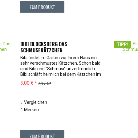
ZUM PRODUKT
BIBI BLOCKSBERG DAS
TIPP!
SCHMUSEKÄTZCHEN
Bibi findet im Garten vor Ihrem Haus ein
sehr verschmustes Kätzchen. Schon bald
sind Bibi und "Schmusi" unzertrennlich.
Bibi schläft heimlich bei dem Kätzchen im
Schuppen und nimmt es sogar mit in die
3,00 € *
7,99 € *
Schule. Doch dann taucht plötzlich...
Vergleichen
Merken
ZUM PRODUKT