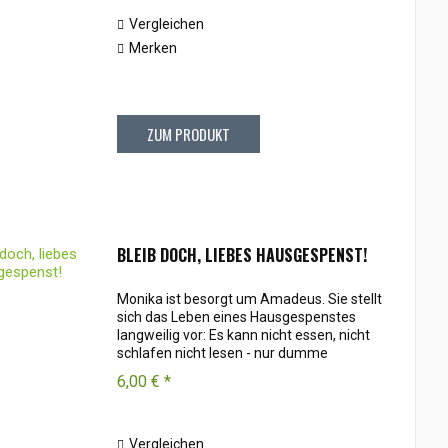
Vergleichen
Merken
ZUM PRODUKT
BLEIB DOCH, LIEBES HAUSGESPENST!
Monika ist besorgt um Amadeus. Sie stellt
sich das Leben eines Hausgespenstes
langweilig vor: Es kann nicht essen, nicht
schlafen nicht lesen - nur dumme
Streiche aushecken. Und damit geht
6,00 € *
Amadeus den Schmidts ganz schön auf
die Nerven....
Vergleichen