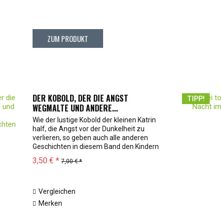
ZUM PRODUKT
DER KOBOLD, DER DIE ANGST
TIPP!
WEGMALTE UND ANDERE...
Wie der lustige Kobold der kleinen Katrin
half, die Angst vor der Dunkelheit zu
verlieren, so geben auch alle anderen
Geschichten in diesem Band den Kindern
Mut, Selbstsicherheit und
3,50 € *
7,00 € *
Selbstvertrauen. Die
Mutmachgeschichten wurden von...
Vergleichen
Merken