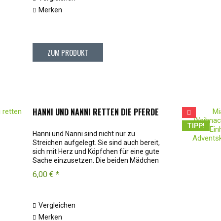
Merken
ZUM PRODUKT
HANNI UND NANNI RETTEN DIE PFERDE
TIPP!
Hanni und Nanni sind nicht nur zu
Streichen aufgelegt. Sie sind auch bereit,
sich mit Herz und Köpfchen für eine gute
Sache einzusetzen. Die beiden Mädchen
sind fest entschlossen, zwei
6,00 € *
ausgediehnte Pferde vor dem Schlachter
zu retten....
Vergleichen
Merken