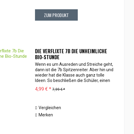
ZUM PRODUKT
DIE VERFLIXTE 7B DIE UNHEIMLICHE
BIO-STUNDE
Wenn es um Ausreden und Streiche geht,
dann ist die 7b Spitzenreiter. Aber hin und
wieder hat die Klasse auch ganz tolle
Ideen. So beschließen die Schüler, einen
Bio-Garten anzulegen. Doch als sie eine
4,99 € *
7,99 € *
unheimliche Entdeckung, die die...
Vergleichen
Merken