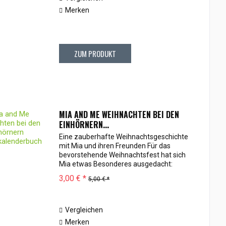
Merken
ZUM PRODUKT
MIA AND ME WEIHNACHTEN BEI DEN
EINHÖRNERN...
Eine zauberhafte Weihnachtsgeschichte
mit Mia und ihren Freunden Für das
bevorstehende Weihnachtsfest hat sich
Mia etwas Besonderes ausgedacht:
Gemeinsam mit Yuko, Mo, Onchao und
3,00 € *
5,00 € *
Phuddle will sie den Bewohnern von
Centopia Geschenke...
Vergleichen
Merken