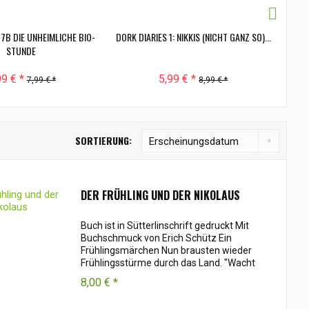
 7B DIE UNHEIMLICHE BIO-
DORK DIARIES 1: NIKKIS (NICHT GANZ SO)...
D
STUNDE
99 € *
5,99 € *
7,99 € *
8,99 € *
SORTIERUNG:
DER FRÜHLING UND DER NIKOLAUS
Buch ist in Sütterlinschrift gedruckt Mit
Buchschmuck von Erich Schütz Ein
Frühlingsmärchen Nun brausten wieder
Frühlingsstürme durch das Land. "Wacht
auf! Wacht auf!" riefen Sie allem und
8,00 € *
jedem zu - den Äckern, den Feldern, den
Wäldern...