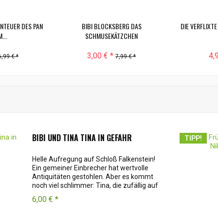
ENTEUER DES PAN
BIBI BLOCKSBERG DAS
DIE VERFLIXTE
...
SCHMUSEKÄTZCHEN
3,00 € *
4,
,99 € *
7,99 € *
BIBI UND TINA TINA IN GEFAHR
TIPP!
Helle Aufregung auf Schloß Falkenstein!
Ein gemeiner Einbrecher hat wertvolle
Antiquitäten gestohlen. Aber es kommt
noch viel schlimmer: Tina, die zufällig auf
das Versteck des Gauners stößt, wird
6,00 € *
gefangengenommen. Bibi und
Alexander...