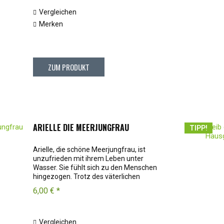
Vergleichen
Merken
ZUM PRODUKT
ARIELLE DIE MEERJUNGFRAU
TIPP!
Arielle, die schöne Meerjungfrau, ist
unzufrieden mit ihrem Leben unter
Wasser. Sie fühlt sich zu den Menschen
hingezogen. Trotz des väterlichen
Verbots nähert sie sich ihnen immer
6,00 € *
wieder und verliebt sich schließlich in
einen: Prinz...
Vergleichen