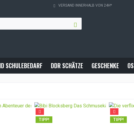
VERSAND INNERHALB VON 24H*
ND SCHULEBEDARF
DDR SCHÄTZE
GESCHENKE
OS
TIPP!
TIPP!