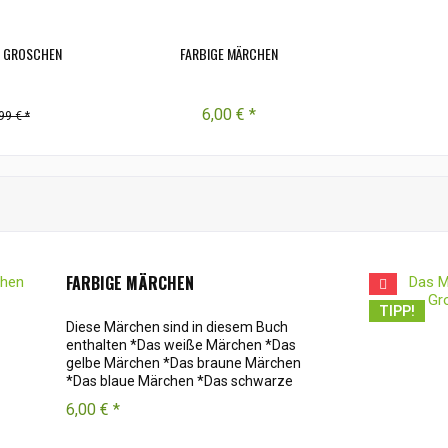
M GROSCHEN
FARBIGE MÄRCHEN
6,00 € *
99 € *
FARBIGE MÄRCHEN
TIPP!
Diese Märchen sind in diesem Buch
enthalten *Das weiße Märchen *Das
gelbe Märchen *Das braune Märchen
*Das blaue Märchen *Das schwarze
Märchen *Das rote Märchen *Das lila
6,00 € *
Märchen *Das grüne Märchen *Das graue
Märchen *Das bunte Märchen...