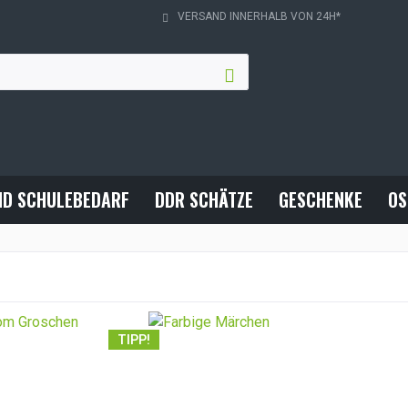
VERSAND INNERHALB VON 24H*
ND SCHULEBEDARF
DDR SCHÄTZE
GESCHENKE
OS
TIPP!