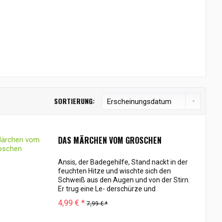
SORTIERUNG:
DAS MÄRCHEN VOM GROSCHEN
Ansis, der Badegehilfe, Stand nackt in der
feuchten Hitze und wischte sich den
Schweiß aus den Augen und von der Stirn.
Er trug eine Le- derschürze und
Holzpantoffeln an den geröteten, bloßen
4,99 € *
7,99 € *
Füßen. Den ganzen Tag hatte er emsig...