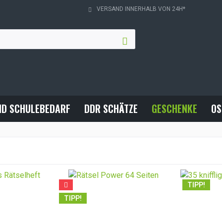
VERSAND INNERHALB VON 24H*
ND SCHULEBEDARF
DDR SCHÄTZE
GESCHENKE
OS
TIPP!
TIPP!