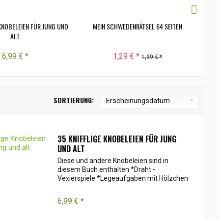
 KNOBELEIEN FÜR JUNG UND
MEIN SCHWEDENRÄTSEL 64 SEITEN
TROL
ALT
6,99 € *
1,29 € *
1,99 € *
SORTIERUNG:
35 KNIFFLIGE KNOBELEIEN FÜR JUNG
UND ALT
Diese und andere Knobeleien sind in
diesem Buch enthalten *Draht -
Vexierspiele *Legeaufgaben mit Hölzchen
6,99 € *