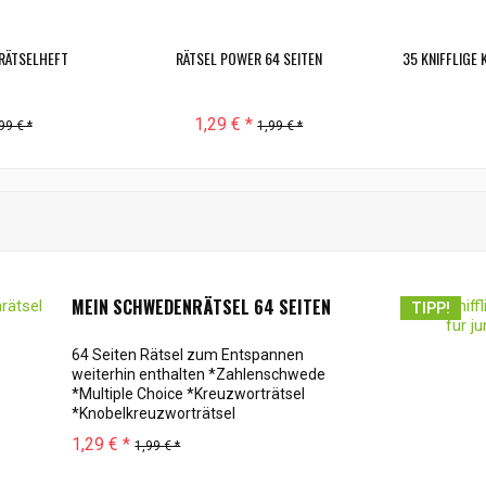
RÄTSELHEFT
RÄTSEL POWER 64 SEITEN
35 KNIFFLIGE
1,29 € *
99 € *
1,99 € *
MEIN SCHWEDENRÄTSEL 64 SEITEN
TIPP!
64 Seiten Rätsel zum Entspannen
weiterhin enthalten *Zahlenschwede
*Multiple Choice *Kreuzworträtsel
*Knobelkreuzworträtsel
*Schüttelschwede *Symbolpfade
1,29 € *
1,99 € *
*Kruzzle und noch vieles mehr