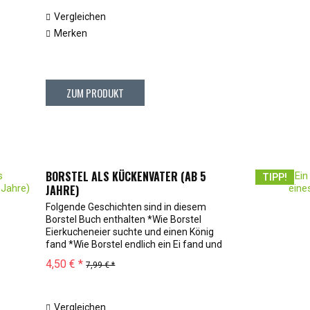
Vergleichen
Merken
ZUM PRODUKT
BORSTEL ALS KÜCKENVATER (AB 5
TIPP!
JAHRE)
Folgende Geschichten sind in diesem
Borstel Buch enthalten *Wie Borstel
Eierkucheneier suchte und einen König
fand *Wie Borstel endlich ein Ei fand und
nichs als Ärger bekam *Wie Borstel ein
4,50 € *
7,99 € *
Kuckuck werden wollte *Wie Borstel dem...
Vergleichen