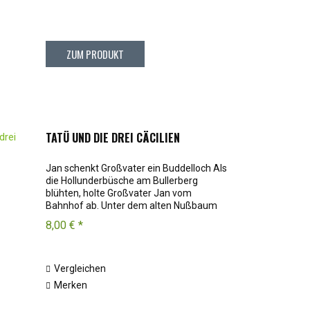
ZUM PRODUKT
TATÜ UND DIE DREI CÄCILIEN
Jan schenkt Großvater ein Buddelloch Als
die Hollunderbüsche am Bullerberg
blühten, holte Großvater Jan vom
Bahnhof ab. Unter dem alten Nußbaum
deckte Großmutter den Gartentisch. Die
8,00 € *
drei Cäcillien hockten neugierig hinter
dem Zaun und...
Vergleichen
Merken