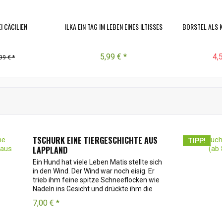
I CÄCILIEN
ILKA EIN TAG IM LEBEN EINES ILTISSES
BORSTEL ALS 
5,99 € *
4,
99 € *
TSCHURK EINE TIERGESCHICHTE AUS
TIPP!
LAPPLAND
Ein Hund hat viele Leben Matis stellte sich
in den Wind. Der Wind war noch eisig. Er
trieb ihm feine spitze Schneeflocken wie
Nadeln ins Gesicht und drückte ihm die
Zipfel seiner Mütze in den Nacken.
7,00 € *
Trotzdem - irgendwie roch es nach...