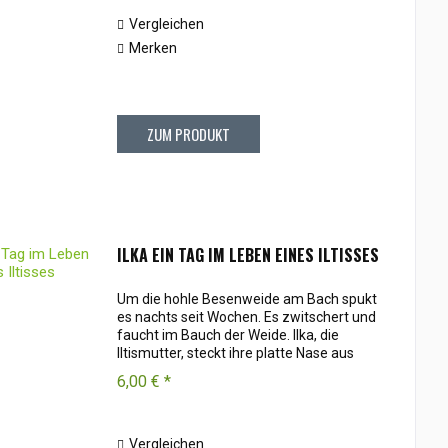
Vergleichen
Merken
ZUM PRODUKT
ILKA EIN TAG IM LEBEN EINES ILTISSES
Um die hohle Besenweide am Bach spukt
es nachts seit Wochen. Es zwitschert und
faucht im Bauch der Weide. Ilka, die
Iltismutter, steckt ihre platte Nase aus
dem Schlupfloch. Das Loch hat der Specht
6,00 € *
im vorigen Sommer gehämmert,
faustgroß...
Vergleichen