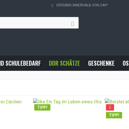
VERSAND INNERHALB VON 24H*
ND SCHULEBEDARF
DDR SCHÄTZE
GESCHENKE
OS
TIPP!
TIPP!