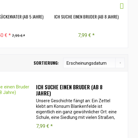
KÜCKENVATER (AB 5 JAHRE)
ICH SUCHE EINEN BRUDER (AB 8 JAHRE)
ILK
50 € *
7,99 € *
7,99 € *
SORTIERUNG:
ICH SUCHE EINEN BRUDER (AB 8
JAHRE)
Unsere Geschichte fängt an: Ein Zettel
klebt am Konsum Blankenfelde ist
eigentlich ein ganz gewöhnlicher Ort: eine
Schule, eine Siedlung mit vielen Straßen,
in der Nähe fließt ein kleiner Bach. Von der
7,99 € *
hohen Eisenbahnbrücke am Bahnhof...