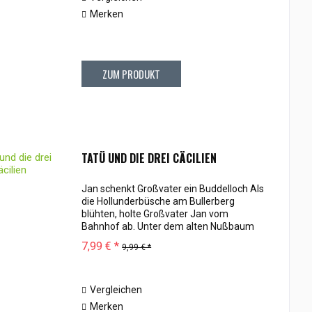
Merken
ZUM PRODUKT
TATÜ UND DIE DREI CÄCILIEN
Jan schenkt Großvater ein Buddelloch Als
die Hollunderbüsche am Bullerberg
blühten, holte Großvater Jan vom
Bahnhof ab. Unter dem alten Nußbaum
deckte Großmutter den Gartentisch. Die
7,99 € *
9,99 € *
drei Cäcillien hockten neugierig hinter
dem Zaun und...
Vergleichen
Merken