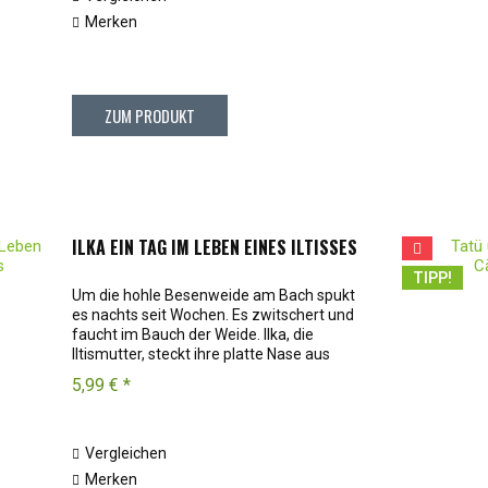
Merken
ZUM PRODUKT
ILKA EIN TAG IM LEBEN EINES ILTISSES
TIPP!
Um die hohle Besenweide am Bach spukt
es nachts seit Wochen. Es zwitschert und
faucht im Bauch der Weide. Ilka, die
Iltismutter, steckt ihre platte Nase aus
dem Schlupfloch. Das Loch hat der Specht
5,99 € *
im vorigen Sommer gehämmert,
faustgroß...
Vergleichen
Merken