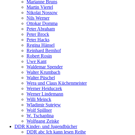
Marianne Bruns
Martin Viertel
Nikolai Nossow
Nils Werner
Ottokar Domma
Peter Abraham
Peter Brock
Peter Hacks
Regina Hänsel
Reinhard Bernhof
Robert Rosin
Uwe Kant
Waldemar Spender
Walter Krumbach
Walter Püschel
Wera und Claus Küchenmeister
Werner Heiduczek
Werner Lindemann
Willi Meinck
Wladimir Sutejew
Wolf Spillner
W. Tschaplina
Wolfgang Zeiske
DDR Kinder- und Jugendbücher
DDR abc Ich kann lesen Reihe