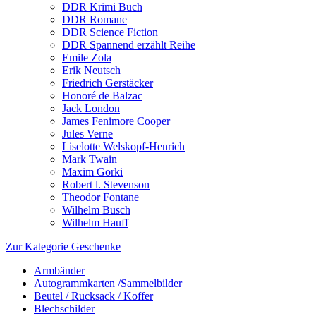
DDR Krimi Buch
DDR Romane
DDR Science Fiction
DDR Spannend erzählt Reihe
Emile Zola
Erik Neutsch
Friedrich Gerstäcker
Honoré de Balzac
Jack London
James Fenimore Cooper
Jules Verne
Liselotte Welskopf-Henrich
Mark Twain
Maxim Gorki
Robert l. Stevenson
Theodor Fontane
Wilhelm Busch
Wilhelm Hauff
Zur Kategorie Geschenke
Armbänder
Autogrammkarten /Sammelbilder
Beutel / Rucksack / Koffer
Blechschilder