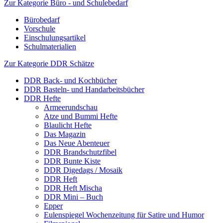
Zur Kategorie Büro - und Schulebedarf
Bürobedarf
Vorschule
Einschulungsartikel
Schulmaterialien
Zur Kategorie DDR Schätze
DDR Back- und Kochbücher
DDR Basteln- und Handarbeitsbücher
DDR Hefte
Armeerundschau
Atze und Bummi Hefte
Blaulicht Hefte
Das Magazin
Das Neue Abenteuer
DDR Brandschutzfibel
DDR Bunte Kiste
DDR Digedags / Mosaik
DDR Heft
DDR Heft Mischa
DDR Mini – Buch
Epper
Eulenspiegel Wochenzeitung für Satire und Humor