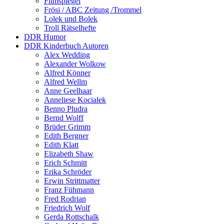
Filmspiegel
Frösi / ABC Zeitung /Trommel
Lolek und Bolek
Troll Rätselhefte
DDR Humor
DDR Kinderbuch Autoren
Alex Wedding
Alexander Wolkow
Alfred Könner
Alfred Wellm
Anne Geelhaar
Anneliese Kocialek
Benno Pludra
Bernd Wolff
Brüder Grimm
Edith Bergner
Edith Klatt
Elizabeth Shaw
Erich Schmitt
Erika Schröder
Erwin Strittmatter
Franz Fühmann
Fred Rodrian
Friedrich Wolf
Gerda Rottschalk