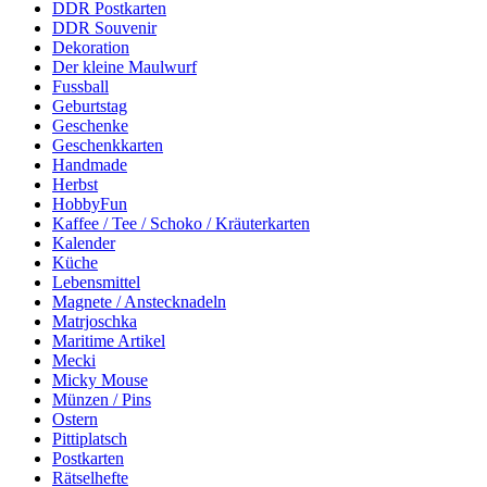
DDR Postkarten
DDR Souvenir
Dekoration
Der kleine Maulwurf
Fussball
Geburtstag
Geschenke
Geschenkkarten
Handmade
Herbst
HobbyFun
Kaffee / Tee / Schoko / Kräuterkarten
Kalender
Küche
Lebensmittel
Magnete / Anstecknadeln
Matrjoschka
Maritime Artikel
Mecki
Micky Mouse
Münzen / Pins
Ostern
Pittiplatsch
Postkarten
Rätselhefte