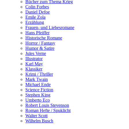
Bücher zum Thema Krieg
Colin Forbes
Daniel Defoe
Emile Zola
Erzählung
Frauen- und Liebesromane
Hans Pfeiffer
Historische Romane
Horror / Fantasy
Humor & Satire
Jules Verne
Illustrator
Karl May
Klassiker
Krimi / Thriller
Mark Twain
Michael Ende
Science Fiction
Stephen King
Umberto Eco
Robert Louis Stevenson
Roman Hefte / Spuklicht
Walter Scott
Wilhelm Busch