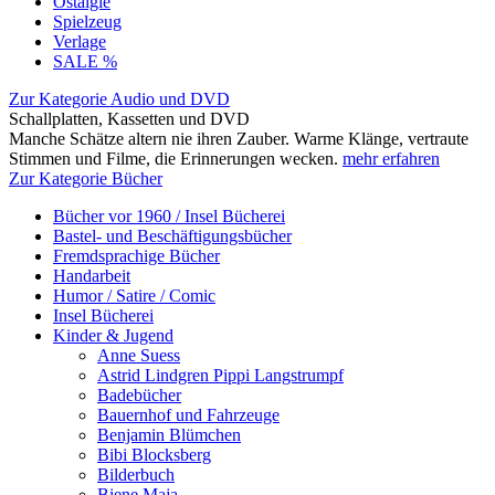
Ostalgie
Spielzeug
Verlage
SALE %
Zur Kategorie Audio und DVD
Schallplatten, Kassetten und DVD
Manche Schätze altern nie ihren Zauber. Warme Klänge, vertraute
Stimmen und Filme, die Erinnerungen wecken.
mehr erfahren
Zur Kategorie Bücher
Bücher vor 1960 / Insel Bücherei
Bastel- und Beschäftigungsbücher
Fremdsprachige Bücher
Handarbeit
Humor / Satire / Comic
Insel Bücherei
Kinder & Jugend
Anne Suess
Astrid Lindgren Pippi Langstrumpf
Badebücher
Bauernhof und Fahrzeuge
Benjamin Blümchen
Bibi Blocksberg
Bilderbuch
Biene Maja