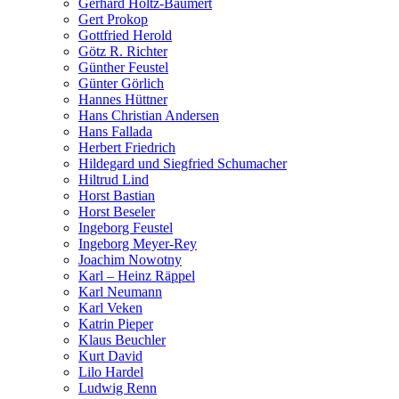
Gerhard Holtz-Baumert
Gert Prokop
Gottfried Herold
Götz R. Richter
Günther Feustel
Günter Görlich
Hannes Hüttner
Hans Christian Andersen
Hans Fallada
Herbert Friedrich
Hildegard und Siegfried Schumacher
Hiltrud Lind
Horst Bastian
Horst Beseler
Ingeborg Feustel
Ingeborg Meyer-Rey
Joachim Nowotny
Karl – Heinz Räppel
Karl Neumann
Karl Veken
Katrin Pieper
Klaus Beuchler
Kurt David
Lilo Hardel
Ludwig Renn