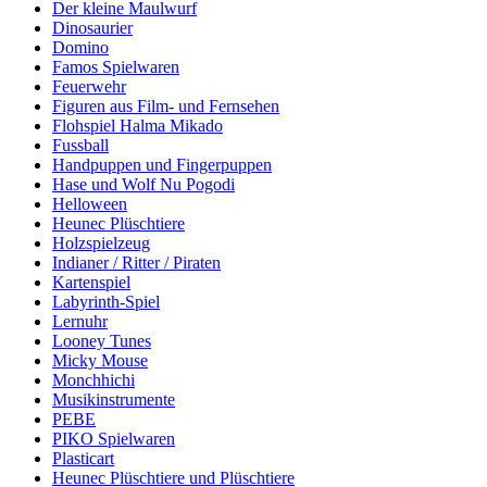
Der kleine Maulwurf
Dinosaurier
Domino
Famos Spielwaren
Feuerwehr
Figuren aus Film- und Fernsehen
Flohspiel Halma Mikado
Fussball
Handpuppen und Fingerpuppen
Hase und Wolf Nu Pogodi
Helloween
Heunec Plüschtiere
Holzspielzeug
Indianer / Ritter / Piraten
Kartenspiel
Labyrinth-Spiel
Lernuhr
Looney Tunes
Micky Mouse
Monchhichi
Musikinstrumente
PEBE
PIKO Spielwaren
Plasticart
Heunec Plüschtiere und Plüschtiere