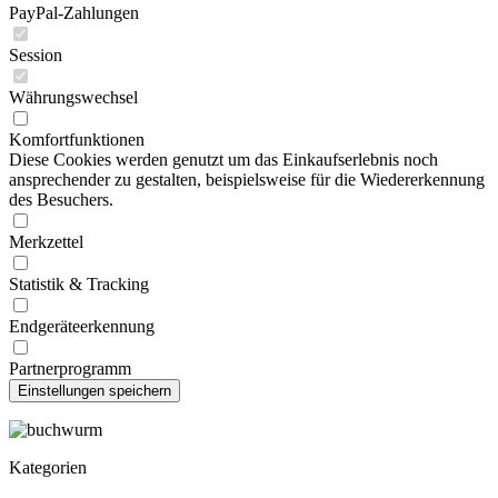
PayPal-Zahlungen
Verlag für Lehrmittel Pößneck
Verlag Junge Welt
Session
Verlag Karl Nitzsche
Verlag Kultur und Fortschritt
Währungswechsel
Verlag Liesma
Verlag Malysch
Komfortfunktionen
Verlag Neues Leben
Diese Cookies werden genutzt um das Einkaufserlebnis noch
Verlag Neue Musik Berlin
ansprechender zu gestalten, beispielsweise für die Wiedererkennung
VERLAG PERIOODIKA TALLINN
des Besuchers.
Verlag Progress
Verlag Rudolf Forkel KG Pössneck
Verlag Volk und Welt
Merkzettel
VGS
Volk und Wissen Volkseigener Verlag Berlin
Statistik & Tracking
Wartberg Verlag
Weltbild Verlag
Endgeräteerkennung
W. Fischer-Verlag
XENOS
Partnerprogramm
Zentralrat der FDJ
Zur Kategorie SALE %
Kategorien