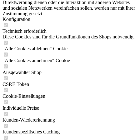
Direktwerbung dienen oder die Interaktion mit anderen Websites
Sauerländer Verlag
und sozialen Netzwerken vereinfachen sollen, werden nur mit Ihrer
Scherz Verlag
Zustimmung gesetzt.
Schneider Schreibgeräte GmbH
Konfiguration
Schwager & Steinlein Verlag
Spika Spielwaren
Technisch erforderlich
Staatsverlag der Deutschen Demokratischen Republik
Diese Cookies sind für die Grundfunktionen des Shops notwendig.
Studio 100
STYLEX Schreibwaren GmbH
"Alle Cookies ablehnen" Cookie
Tessloff Verlag
Thienemann-Esslinger Verlag
"Alle Cookies annehmen" Cookie
Thienemann Verlag Stuttgart
Transpress
Ausgewählter Shop
Trendhaus
Trötsch Verlag
Tosa Verlag
CSRF-Token
Ullstein Verlag
Union Verlag Berlin
Cookie-Einstellungen
Unipart Verlag Stuttgart
Urania Verlag
Individuelle Preise
VEB Verlag Enzyklopädie Leipzig
VEB Fachbuchverlag Leipzig
Kunden-Wiedererkennung
VEB Lied der Zeit Musikverlag
Verlag der Nation
Kundenspezifisches Caching
Verlag Dnipro Kiew
Verlag für die Frau