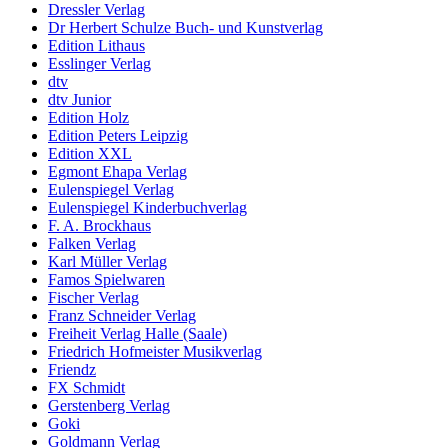
Dressler Verlag
Dr Herbert Schulze Buch- und Kunstverlag
Edition Lithaus
Esslinger Verlag
dtv
dtv Junior
Edition Holz
Edition Peters Leipzig
Edition XXL
Egmont Ehapa Verlag
Eulenspiegel Verlag
Eulenspiegel Kinderbuchverlag
F. A. Brockhaus
Falken Verlag
Karl Müller Verlag
Famos Spielwaren
Fischer Verlag
Franz Schneider Verlag
Freiheit Verlag Halle (Saale)
Friedrich Hofmeister Musikverlag
Friendz
FX Schmidt
Gerstenberg Verlag
Goki
Goldmann Verlag