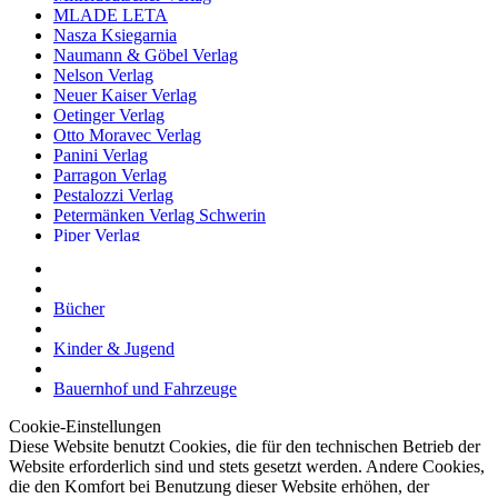
MLADE LETA
Nasza Ksiegarnia
Naumann & Göbel Verlag
Nelson Verlag
Neuer Kaiser Verlag
Oetinger Verlag
Otto Moravec Verlag
Panini Verlag
Parragon Verlag
Pestalozzi Verlag
Petermänken Verlag Schwerin
Piper Verlag
Plasticart
Postreiter Verlag Halle
PREFO Dresden
Bücher
Prisma – Verlag
Raduga Verlag
Kinder & Jugend
Ravensburger Buchverlag
Reclam Verlag
Bauernhof und Fahrzeuge
RM Buch und Medien Vertrieb GmbH
rororo
Cookie-Einstellungen
Roth GmbH
Diese Website benutzt Cookies, die für den technischen Betrieb der
Rotstern
Website erforderlich sind und stets gesetzt werden. Andere Cookies,
Rudolf Arnold Verlag Leipzig
die den Komfort bei Benutzung dieser Website erhöhen, der
Rütten & Loening