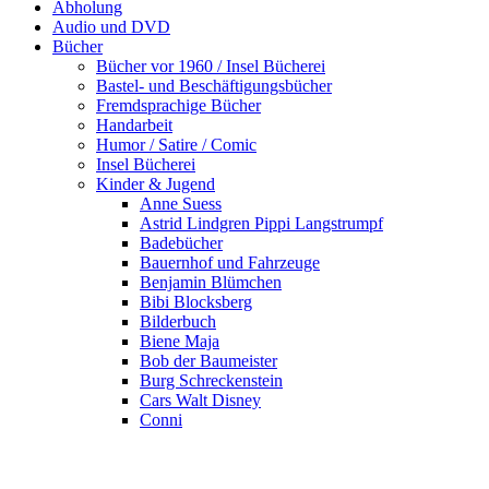
Abholung
Audio und DVD
Bücher
Bücher vor 1960 / Insel Bücherei
Bastel- und Beschäftigungsbücher
Fremdsprachige Bücher
Handarbeit
Humor / Satire / Comic
Insel Bücherei
Kinder & Jugend
Anne Suess
Astrid Lindgren Pippi Langstrumpf
Badebücher
Bauernhof und Fahrzeuge
Benjamin Blümchen
Bibi Blocksberg
Bilderbuch
Biene Maja
Bob der Baumeister
Burg Schreckenstein
Cars Walt Disney
Conni
Die wilden Fussballkerle
Das kleine Muffelmonster
Das Sams Die Drei???