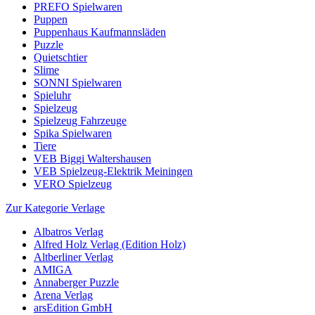
PREFO Spielwaren
Puppen
Puppenhaus Kaufmannsläden
Puzzle
Quietschtier
Slime
SONNI Spielwaren
Spieluhr
Spielzeug
Spielzeug Fahrzeuge
Spika Spielwaren
Tiere
VEB Biggi Waltershausen
VEB Spielzeug-Elektrik Meiningen
VERO Spielzeug
Zur Kategorie Verlage
Albatros Verlag
Alfred Holz Verlag (Edition Holz)
Altberliner Verlag
AMIGA
Annaberger Puzzle
Arena Verlag
arsEdition GmbH