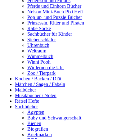
Pettersson und Findus
Pferde und Einhorn Bücher
Nelson Mini-Buch Pixi Heft
Pop-up- und Puzzle-Bücher
Prinzessin, Ritter und Piraten
Rabe Socke
Sachbücher für Kinder
Siebenschläfer
Uhrenbuch
Weltraum
Wimmelbuch
Winni Pooh
Wir lernen die Uhr
Zoo / Tierpark
Kochen / Backen / Diät
Märchen / Sagen / Fabeln
Malbücher
Musikbücher / Noten
Rätsel Hefte
Sachbücher
Ägypten
Baby und Schwangerschaft
Bienen
Biografien
Briefmarken