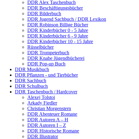
DDR Alex Taschenbuch
DDR Beschäftigungsbücher
DDR Bilderbuch
DDR Jugend Sachbuch / DDR Lexikon
DDR Robinson Billige Bücher
DDR Kinderbücher 0 - 5 Jahre
DDR Kinderbücher 6 - 9 Jahre
DDR Kinderbücher 10 - 15 Jahre
Rüsselbücher
DDR Trompeterbuch
DDR Knabe Jügendbücherei
DDR Pop-up Buch
DDR Musikbuch
DDR Pflanzen - und Tierbücher
DDR Sachbuch
DDR Schulbuch
DDR Taschenbuch / Hardcover
Alexej Tolstoi
Arkady Fiedler
Christian Morgenstern
DDR Abenteuer Romane
DDR Autoren A – H
DDR Autoren I – Z
DDR Historische Romane
DDR Illustrator