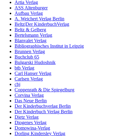
Artia Verlag
ASS Altenburger
Aufbau Verlag
A. Weichert Verlag Berlin
Beltz|Der KinderbuchVerlag
Beltz & Gelberg
Bertelsmann Verlag
Blanvalet Verlag
Bibliographisches Institut in Leipzig
Brunnen Verlag
Buchclub 65
Bulgarski Hudoshnik
btb Verlag
Carl Hanser Verlag
Carlsen Verlag
cbj
Coppenrath & Die Spiegelburg
Corvina Verlag
Das Neue Berlin
Der Kinderbuchverlag Berlin
Der Kinderbuch Verlag Berlin
Dietz Verlag
Diogenes Verlag
Domowina-Verlag
Dorling Kindersley Verlag