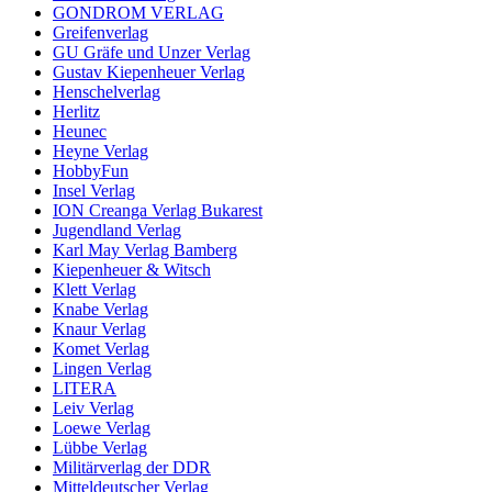
GONDROM VERLAG
Greifenverlag
GU Gräfe und Unzer Verlag
Gustav Kiepenheuer Verlag
Henschelverlag
Herlitz
Heunec
Heyne Verlag
HobbyFun
Insel Verlag
ION Creanga Verlag Bukarest
Jugendland Verlag
Karl May Verlag Bamberg
Kiepenheuer & Witsch
Klett Verlag
Knabe Verlag
Knaur Verlag
Komet Verlag
Lingen Verlag
LITERA
Leiv Verlag
Loewe Verlag
Lübbe Verlag
Militärverlag der DDR
Mitteldeutscher Verlag