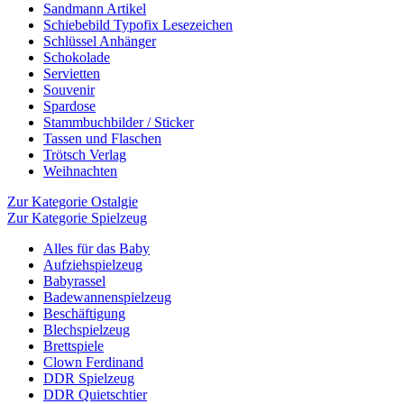
Sandmann Artikel
Schiebebild Typofix Lesezeichen
Schlüssel Anhänger
Schokolade
Servietten
Souvenir
Spardose
Stammbuchbilder / Sticker
Tassen und Flaschen
Trötsch Verlag
Weihnachten
Zur Kategorie Ostalgie
Zur Kategorie Spielzeug
Alles für das Baby
Aufziehspielzeug
Babyrassel
Badewannenspielzeug
Beschäftigung
Blechspielzeug
Brettspiele
Clown Ferdinand
DDR Spielzeug
DDR Quietschtier