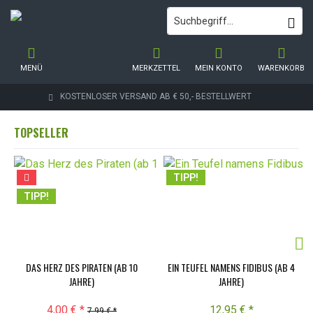
MENÜ
MERKZETTEL
MEIN KONTO
WARENKORB
KOSTENLOSER VERSAND AB € 50,- BESTELLWERT
TOPSELLER
TIPP!
TIPP!
DAS HERZ DES PIRATEN (AB 10
EIN TEUFEL NAMENS FIDIBUS (AB 4
JAHRE)
JAHRE)
4,00 € *
12,95 € *
7,99 € *