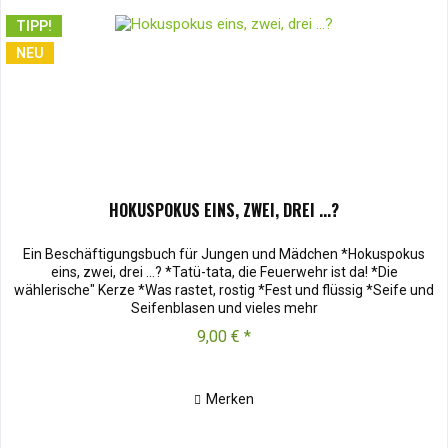
TIPP!
NEU
HOKUSPOKUS EINS, ZWEI, DREI ...?
Ein Beschäftigungsbuch für Jungen und Mädchen *Hokuspokus
eins, zwei, drei ...? *Tatü-tata, die Feuerwehr ist da! *Die
wählerische" Kerze *Was rastet, rostig *Fest und flüssig *Seife und
Seifenblasen und vieles mehr
9,00 € *
Merken