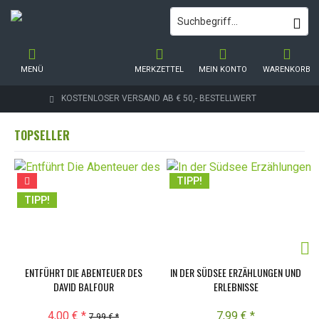
MENÜ
MERKZETTEL
MEIN KONTO
WARENKORB
KOSTENLOSER VERSAND AB € 50,- BESTELLWERT
TOPSELLER
TIPP!
TIPP!
ENTFÜHRT DIE ABENTEUER DES
IN DER SÜDSEE ERZÄHLUNGEN UND
DAVID BALFOUR
ERLEBNISSE
4,00 € *
7,99 € *
7,99 € *