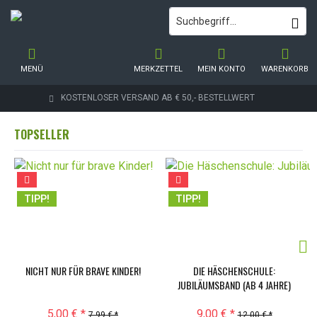
MENÜ
MERKZETTEL
MEIN KONTO
WARENKORB
KOSTENLOSER VERSAND AB € 50,- BESTELLWERT
TOPSELLER
TIPP!
TIPP!
NICHT NUR FÜR BRAVE KINDER!
DIE HÄSCHENSCHULE:
JUBILÄUMSBAND (AB 4 JAHRE)
5,00 € *
9,00 € *
7,99 € *
12,00 € *