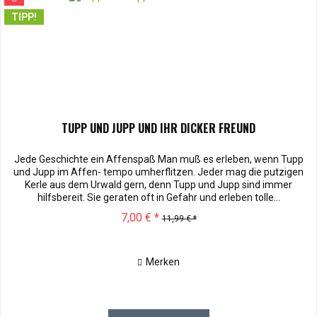
TIPP!
TUPP UND JUPP UND IHR DICKER FREUND
Jede Geschichte ein Affenspaß Man muß es erleben, wenn Tupp
und Jupp im Affen- tempo umherflitzen. Jeder mag die putzigen
Kerle aus dem Urwald gern, denn Tupp und Jupp sind immer
hilfsbereit. Sie geraten oft in Gefahr und erleben tolle...
7,00 € *
11,99 € *
Merken