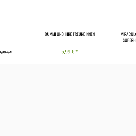
T
BUMMI UND IHRE FREUNDINNEN
MIRACUL
SUPERHE
5,99 € *
,99 € *