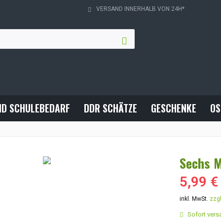
VERSAND INNERHALB VON 24H*
ND SCHULEBEDARF
DDR SCHÄTZE
GESCHENKE
OS
Sechs M
5,99 €
inkl. MwSt.
zzg
Sofort versa