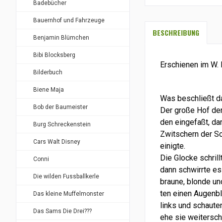
Badebücher
Bauernhof und Fahrzeuge
BESCHREIBUNG
Benjamin Blümchen
Bibi Blocksberg
Erschienen im W. 
Bilderbuch
Biene Maja
Was beschließt da
Bob der Baumeister
Der große Hof der
den eingefaßt, da
Burg Schreckenstein
Zwitschern der S
Cars Walt Disney
einigte.
Die Glocke schril
Conni
dann schwirrte es
Die wilden Fussballkerle
braune, blonde un
ten einen Augenbl
Das kleine Muffelmonster
links und schauten
Das Sams Die Drei???
ehe sie weitersc