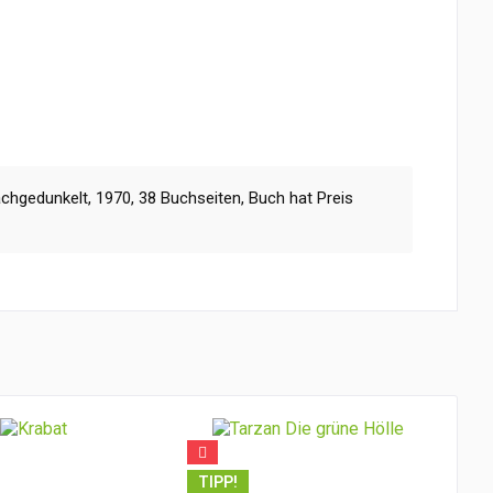
hgedunkelt, 1970, 38 Buchseiten, Buch hat Preis
TIPP!
TI