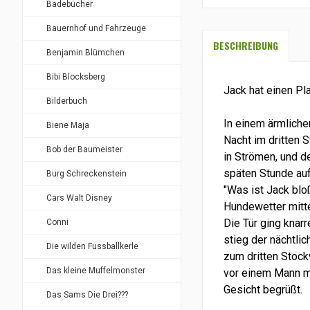
Badebücher
Bauernhof und Fahrzeuge
BESCHREIBUNG
Benjamin Blümchen
Bibi Blocksberg
Jack hat einen Pl
Bilderbuch
In einem ärmliche
Biene Maja
Nacht im dritten 
Bob der Baumeister
in Strömen, und d
späten Stunde auf 
Burg Schreckenstein
"Was ist Jack blo
Cars Walt Disney
Hundewetter mitte
Die Tür ging knar
Conni
stieg der nächtli
Die wilden Fussballkerle
zum dritten Stock
Das kleine Muffelmonster
vor einem Mann 
Gesicht begrüßt.
Das Sams Die Drei???