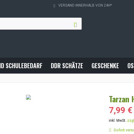
VERSAND INNERHALB VON 24H*
ND SCHULEBEDARF
DDR SCHÄTZE
GESCHENKE
OS
Tarzan 
7,99 €
inkl. MwSt.
zzg
Sofort versa