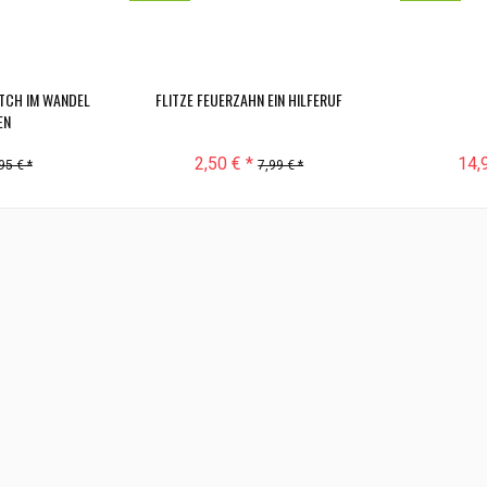
TCH IM WANDEL
FLITZE FEUERZAHN EIN HILFERUF
EN
2,50 € *
14,
95 € *
7,99 € *