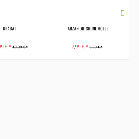
KRABAT
TARZAN DIE GRÜNE HÖLLE
TAR
99 € *
7,99 € *
19,99 € *
9,99 € *