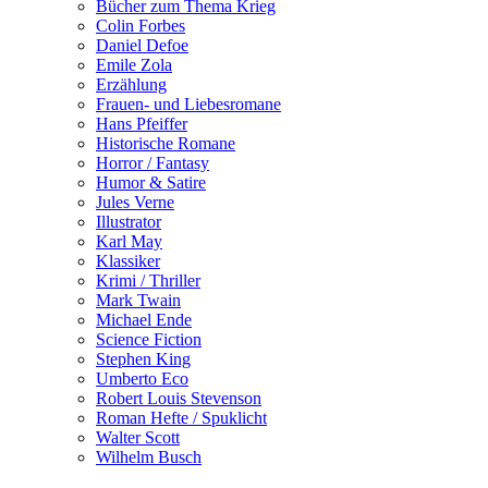
Bücher zum Thema Krieg
Colin Forbes
Daniel Defoe
Emile Zola
Erzählung
Frauen- und Liebesromane
Hans Pfeiffer
Historische Romane
Horror / Fantasy
Humor & Satire
Jules Verne
Illustrator
Karl May
Klassiker
Krimi / Thriller
Mark Twain
Michael Ende
Science Fiction
Stephen King
Umberto Eco
Robert Louis Stevenson
Roman Hefte / Spuklicht
Walter Scott
Wilhelm Busch