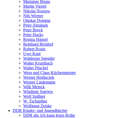
Marianne Bruns
Martin Viertel
Nikolai Nossow
Nils Werner
Ottokar Domma
Peter Abraham
Peter Brock
Peter Hacks
Regina Hänsel
Reinhard Bernhof
Robert Rosin
Uwe Kant
Waldemar Spender
Walter Krumbach
Walter Püschel
Wera und Claus Küchenmeister
Werner Heiduczek
Werner Lindemann
Willi Meinck
Wladimir Sutejew
Wolf Spillner
W. Tschaplina
Wolfgang Zeiske
DDR Kinder- und Jugendbücher
DDR abc Ich kann lesen Reihe