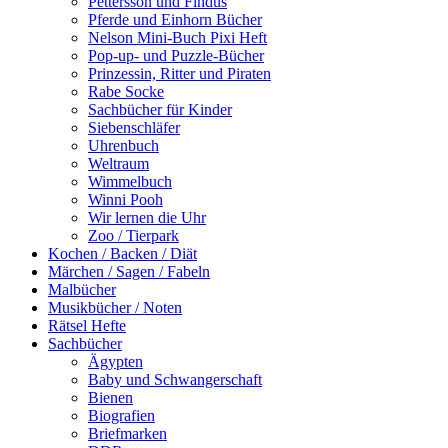
Pettersson und Findus
Pferde und Einhorn Bücher
Nelson Mini-Buch Pixi Heft
Pop-up- und Puzzle-Bücher
Prinzessin, Ritter und Piraten
Rabe Socke
Sachbücher für Kinder
Siebenschläfer
Uhrenbuch
Weltraum
Wimmelbuch
Winni Pooh
Wir lernen die Uhr
Zoo / Tierpark
Kochen / Backen / Diät
Märchen / Sagen / Fabeln
Malbücher
Musikbücher / Noten
Rätsel Hefte
Sachbücher
Ägypten
Baby und Schwangerschaft
Bienen
Biografien
Briefmarken