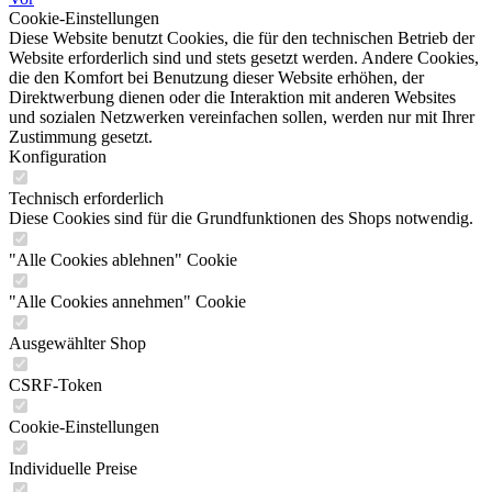
Der kleine Maulwurf
Cookie-Einstellungen
Dinosaurier
Diese Website benutzt Cookies, die für den technischen Betrieb der
Domino
Website erforderlich sind und stets gesetzt werden. Andere Cookies,
Famos Spielwaren
die den Komfort bei Benutzung dieser Website erhöhen, der
Feuerwehr
Direktwerbung dienen oder die Interaktion mit anderen Websites
Figuren aus Film- und Fernsehen
und sozialen Netzwerken vereinfachen sollen, werden nur mit Ihrer
Flohspiel Halma Mikado
Zustimmung gesetzt.
Fussball
Konfiguration
Handpuppen und Fingerpuppen
Hase und Wolf Nu Pogodi
Technisch erforderlich
Helloween
Diese Cookies sind für die Grundfunktionen des Shops notwendig.
Heunec Plüschtiere
Holzspielzeug
"Alle Cookies ablehnen" Cookie
Indianer / Ritter / Piraten
Kartenspiel
"Alle Cookies annehmen" Cookie
Labyrinth-Spiel
Lernuhr
Ausgewählter Shop
Looney Tunes
Micky Mouse
Monchhichi
CSRF-Token
Musikinstrumente
PEBE
Cookie-Einstellungen
PIKO Spielwaren
Plasticart
Individuelle Preise
Heunec Plüschtiere und Plüschtiere