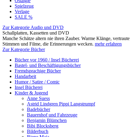
Ostalgie
Spielzeug
Verlage
SALE %
Zur Kategorie Audio und DVD
Schallplatten, Kassetten und DVD
Manche Schätze altern nie ihren Zauber. Warme Klänge, vertraute
Stimmen und Filme, die Erinnerungen wecken.
mehr erfahren
Zur Kategorie Bücher
Bücher vor 1960 / Insel Bücherei
Bastel- und Beschäftigungsbücher
Fremdsprachige Bücher
Handarbeit
Humor / Satire / Comic
Insel Bücherei
Kinder & Jugend
Anne Suess
Astrid Lindgren Pippi Langstrumpf
Badebücher
Bauernhof und Fahrzeuge
Benjamin Blümchen
Bibi Blocksberg
Bilderbuch
Biene Maja