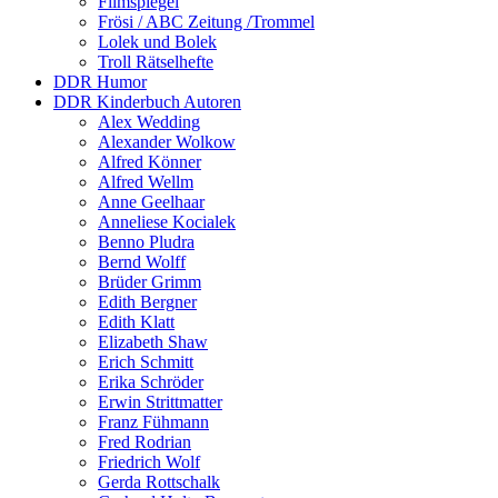
Filmspiegel
Frösi / ABC Zeitung /Trommel
Lolek und Bolek
Troll Rätselhefte
DDR Humor
DDR Kinderbuch Autoren
Alex Wedding
Alexander Wolkow
Alfred Könner
Alfred Wellm
Anne Geelhaar
Anneliese Kocialek
Benno Pludra
Bernd Wolff
Brüder Grimm
Edith Bergner
Edith Klatt
Elizabeth Shaw
Erich Schmitt
Erika Schröder
Erwin Strittmatter
Franz Fühmann
Fred Rodrian
Friedrich Wolf
Gerda Rottschalk