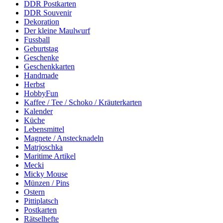
DDR Postkarten
DDR Souvenir
Dekoration
Der kleine Maulwurf
Fussball
Geburtstag
Geschenke
Geschenkkarten
Handmade
Herbst
HobbyFun
Kaffee / Tee / Schoko / Kräuterkarten
Kalender
Küche
Lebensmittel
Magnete / Anstecknadeln
Matrjoschka
Maritime Artikel
Mecki
Micky Mouse
Münzen / Pins
Ostern
Pittiplatsch
Postkarten
Rätselhefte