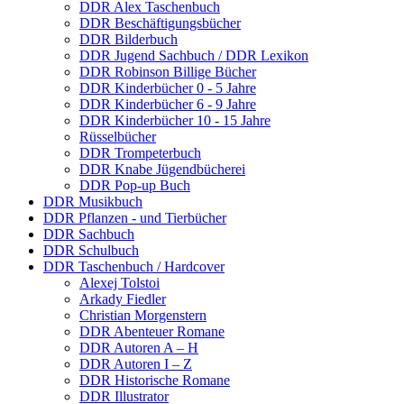
DDR Alex Taschenbuch
DDR Beschäftigungsbücher
DDR Bilderbuch
DDR Jugend Sachbuch / DDR Lexikon
DDR Robinson Billige Bücher
DDR Kinderbücher 0 - 5 Jahre
DDR Kinderbücher 6 - 9 Jahre
DDR Kinderbücher 10 - 15 Jahre
Rüsselbücher
DDR Trompeterbuch
DDR Knabe Jügendbücherei
DDR Pop-up Buch
DDR Musikbuch
DDR Pflanzen - und Tierbücher
DDR Sachbuch
DDR Schulbuch
DDR Taschenbuch / Hardcover
Alexej Tolstoi
Arkady Fiedler
Christian Morgenstern
DDR Abenteuer Romane
DDR Autoren A – H
DDR Autoren I – Z
DDR Historische Romane
DDR Illustrator