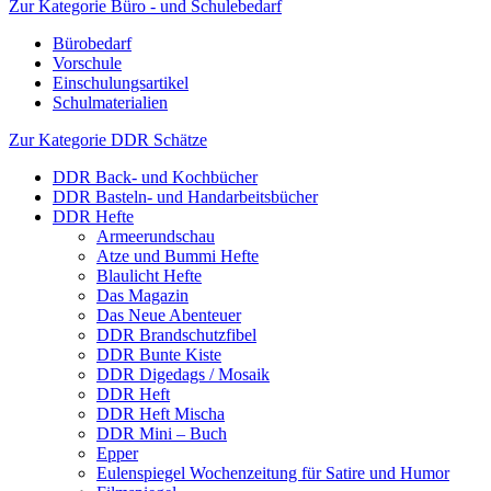
Zur Kategorie Büro - und Schulebedarf
Bürobedarf
Vorschule
Einschulungsartikel
Schulmaterialien
Zur Kategorie DDR Schätze
DDR Back- und Kochbücher
DDR Basteln- und Handarbeitsbücher
DDR Hefte
Armeerundschau
Atze und Bummi Hefte
Blaulicht Hefte
Das Magazin
Das Neue Abenteuer
DDR Brandschutzfibel
DDR Bunte Kiste
DDR Digedags / Mosaik
DDR Heft
DDR Heft Mischa
DDR Mini – Buch
Epper
Eulenspiegel Wochenzeitung für Satire und Humor