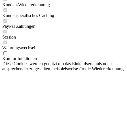
PREFO Spielwaren
Kunden-Wiedererkennung
Puppen
Puppenhaus Kaufmannsläden
Kundenspezifisches Caching
Puzzle
Quietschtier
PayPal-Zahlungen
Slime
SONNI Spielwaren
Session
Spieluhr
Spielzeug
Währungswechsel
Spielzeug Fahrzeuge
Spika Spielwaren
Komfortfunktionen
Tiere
Diese Cookies werden genutzt um das Einkaufserlebnis noch
VEB Biggi Waltershausen
ansprechender zu gestalten, beispielsweise für die Wiedererkennung
VEB Spielzeug-Elektrik Meiningen
des Besuchers.
VERO Spielzeug
Zur Kategorie Verlage
Merkzettel
Albatros Verlag
Statistik & Tracking
Alfred Holz Verlag (Edition Holz)
Altberliner Verlag
Endgeräteerkennung
AMIGA
Annaberger Puzzle
Partnerprogramm
Arena Verlag
arsEdition GmbH