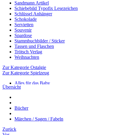
Sandmann Artikel
Schiebebild Typofix Lesezeichen
Schlüssel Anhänger
Schokolade
Servietten
Souvenir
Spardose
Stammbuchbilder / Sticker
Tassen und Flaschen
Trötsch Verlag
Weihnachten
Zur Kategorie Ostalgie
Zur Kategorie Spielzeug
Alles für das Baby
Übersicht
Aufziehspielzeug
Babyrassel
Badewannenspielzeug
Beschäftigung
Bücher
Blechspielzeug
Brettspiele
Märchen / Sagen / Fabeln
Clown Ferdinand
DDR Spielzeug
Zurück
DDR Quietschtier
Vor