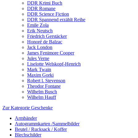
DDR Krimi Buch
DDR Romane
DDR Science Fiction
DDR Spannend erzählt Reihe
Emile Zola
Erik Neutsch
Friedrich Gerstäcker
Honoré de Balzac
Jack London
James Fenimore Cooper
Jules Verne
Liselotte Welskopf-Henrich
Mark Twain
Maxim Gorki
Robert l. Stevenson
Theodor Fontane
Wilhelm Busch
Wilhelm Hauff
Zur Kategorie Geschenke
Armbänder
Autogrammkarten /Sammelbilder
Beutel / Rucksack / Koffer
Blechschilder