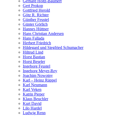
Gerhard Holtz-Baumert
Gert Prokop
Gottfried Herold
Götz R. Richter
Günther Feustel
Günter Görlich
Hannes Hüttner
Hans Christian Andersen
Hans Fallada
Herbert Friedrich
Hildegard und Siegfried Schumacher
Hiltrud Lind
Horst Bastian
Horst Beseler
Ingeborg Feustel
Ingeborg Meyer-Rey
Joachim Nowotny
Karl – Heinz Räppel
Karl Neumann
Karl Veken
Katrin Pieper
Klaus Beuchler
Kurt David
Lilo Hardel
Ludwig Renn