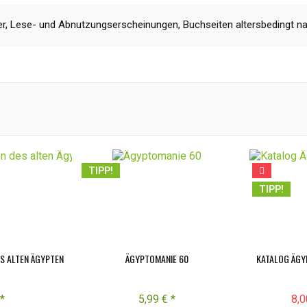
r, Lese- und Abnutzungserscheinungen, Buchseiten altersbedingt n
TIPP!
TIPP!
S ALTEN ÄGYPTEN
ÄGYPTOMANIE 60
KATALOG ÄGY
*
5,99 € *
8,0