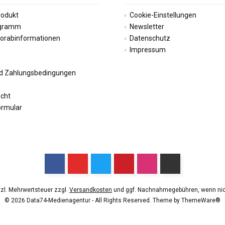
rodukt
Cookie-Einstellungen
ogramm
Newsletter
Vorabinformationen
Datenschutz
Impressum
d Zahlungsbedingungen
echt
ormular
etzl. Mehrwertsteuer zzgl.
Versandkosten
und ggf. Nachnahmegebühren, wenn nic
© 2026 Data74-Medienagentur - All Rights Reserved. Theme by
ThemeWare®