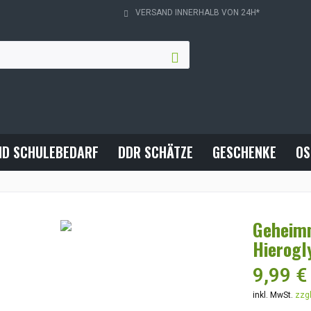
VERSAND INNERHALB VON 24H*
ND SCHULEBEDARF
DDR SCHÄTZE
GESCHENKE
OS
Geheimn
Hierogl
9,99 €
inkl. MwSt.
zzg