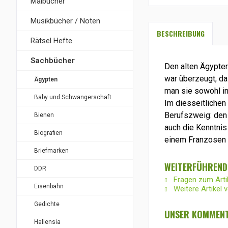
Malbücher
Musikbücher / Noten
BESCHREIBUNG
Rätsel Hefte
Sachbücher
Den alten Ägypter
war überzeugt, da
Ägypten
man sie sowohl in
Baby und Schwangerschaft
Im diesseitlichen
Berufszweig: den
Bienen
auch die Kenntnis 
Biografien
einem Franzosen g
Briefmarken
WEITERFÜHRENDE
DDR
Fragen zum Arti
Eisenbahn
Weitere Artikel v
Gedichte
UNSER KOMMENT
Hallensia