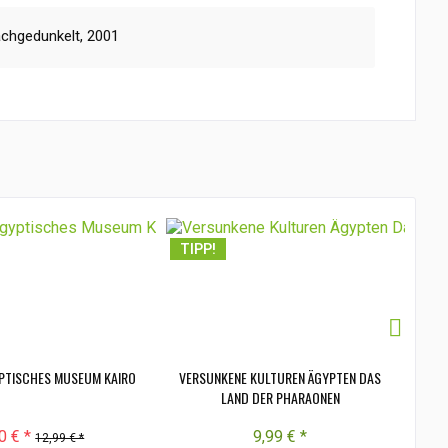
achgedunkelt, 2001
TIPP!
TI
PTISCHES MUSEUM KAIRO
VERSUNKENE KULTUREN ÄGYPTEN DAS
ÄGYP
LAND DER PHARAONEN
0 € *
9,99 € *
12,99 € *