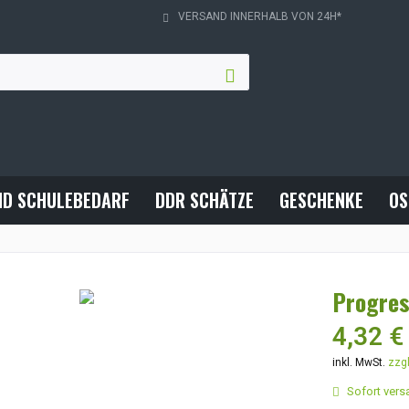
VERSAND INNERHALB VON 24H*
ND SCHULEBEDARF
DDR SCHÄTZE
GESCHENKE
OS
Progres
4,32 €
inkl. MwSt.
zzg
Sofort versa