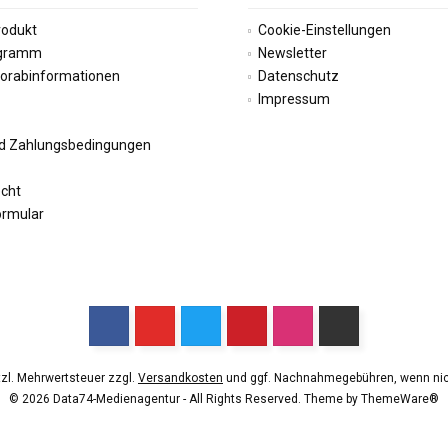
rodukt
Cookie-Einstellungen
ogramm
Newsletter
Vorabinformationen
Datenschutz
Impressum
d Zahlungsbedingungen
echt
ormular
etzl. Mehrwertsteuer zzgl.
Versandkosten
und ggf. Nachnahmegebühren, wenn nic
© 2026 Data74-Medienagentur - All Rights Reserved. Theme by
ThemeWare®