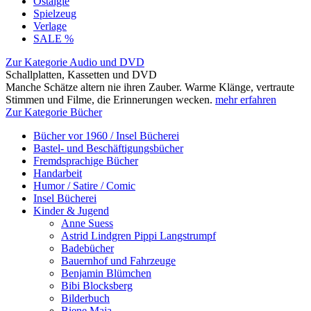
Ostalgie
Spielzeug
Verlage
SALE %
Zur Kategorie Audio und DVD
Schallplatten, Kassetten und DVD
Manche Schätze altern nie ihren Zauber. Warme Klänge, vertraute
Stimmen und Filme, die Erinnerungen wecken.
mehr erfahren
Zur Kategorie Bücher
Bücher vor 1960 / Insel Bücherei
Bastel- und Beschäftigungsbücher
Fremdsprachige Bücher
Handarbeit
Humor / Satire / Comic
Insel Bücherei
Kinder & Jugend
Anne Suess
Astrid Lindgren Pippi Langstrumpf
Badebücher
Bauernhof und Fahrzeuge
Benjamin Blümchen
Bibi Blocksberg
Bilderbuch
Biene Maja