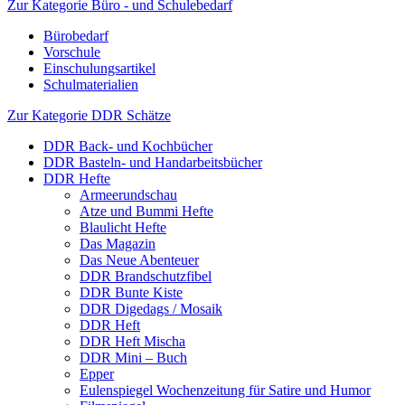
Zur Kategorie Büro - und Schulebedarf
Bürobedarf
Vorschule
Einschulungsartikel
Schulmaterialien
Zur Kategorie DDR Schätze
DDR Back- und Kochbücher
DDR Basteln- und Handarbeitsbücher
DDR Hefte
Armeerundschau
Atze und Bummi Hefte
Blaulicht Hefte
Das Magazin
Das Neue Abenteuer
DDR Brandschutzfibel
DDR Bunte Kiste
DDR Digedags / Mosaik
DDR Heft
DDR Heft Mischa
DDR Mini – Buch
Epper
Eulenspiegel Wochenzeitung für Satire und Humor