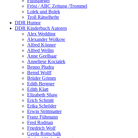
Filmspiegel
Frösi / ABC Zeitung /Trommel
Lolek und Bolek
Troll Rätselhefte
DDR Humor
DDR Kinderbuch Autoren
Alex Wedding
Alexander Wolkow
Alfred Könner
Alfred Wellm
Anne Geelhaar
Anneliese Kocialek
Benno Pludra
Bernd Wolff
Brüder Grimm
Edith Bergner
Edith Klatt
Elizabeth Shaw
Erich Schmitt
Erika Schröder
Erwin Strittmatter
Franz Fühmann
Fred Rodrian
Friedrich Wolf
Gerda Rottschalk