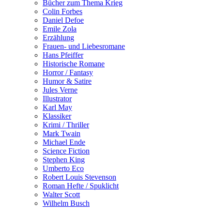
Bücher zum Thema Krieg
Colin Forbes
Daniel Defoe
Emile Zola
Erzählung
Frauen- und Liebesromane
Hans Pfeiffer
Historische Romane
Horror / Fantasy
Humor & Satire
Jules Verne
Illustrator
Karl May
Klassiker
Krimi / Thriller
Mark Twain
Michael Ende
Science Fiction
Stephen King
Umberto Eco
Robert Louis Stevenson
Roman Hefte / Spuklicht
Walter Scott
Wilhelm Busch