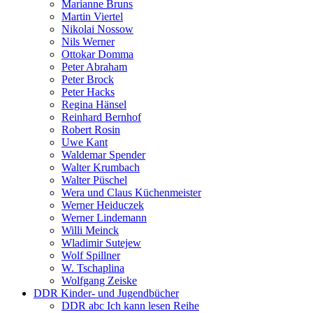
Marianne Bruns
Martin Viertel
Nikolai Nossow
Nils Werner
Ottokar Domma
Peter Abraham
Peter Brock
Peter Hacks
Regina Hänsel
Reinhard Bernhof
Robert Rosin
Uwe Kant
Waldemar Spender
Walter Krumbach
Walter Püschel
Wera und Claus Küchenmeister
Werner Heiduczek
Werner Lindemann
Willi Meinck
Wladimir Sutejew
Wolf Spillner
W. Tschaplina
Wolfgang Zeiske
DDR Kinder- und Jugendbücher
DDR abc Ich kann lesen Reihe