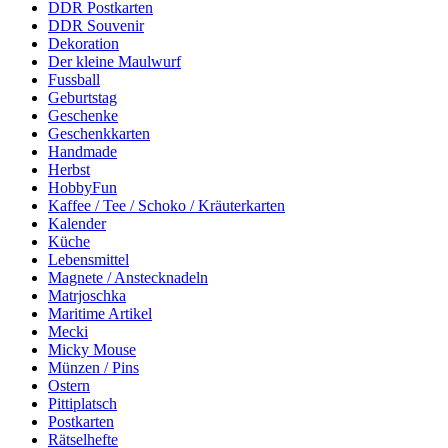
DDR Postkarten
DDR Souvenir
Dekoration
Der kleine Maulwurf
Fussball
Geburtstag
Geschenke
Geschenkkarten
Handmade
Herbst
HobbyFun
Kaffee / Tee / Schoko / Kräuterkarten
Kalender
Küche
Lebensmittel
Magnete / Anstecknadeln
Matrjoschka
Maritime Artikel
Mecki
Micky Mouse
Münzen / Pins
Ostern
Pittiplatsch
Postkarten
Rätselhefte