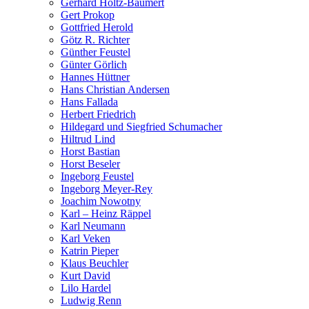
Gerhard Holtz-Baumert
Gert Prokop
Gottfried Herold
Götz R. Richter
Günther Feustel
Günter Görlich
Hannes Hüttner
Hans Christian Andersen
Hans Fallada
Herbert Friedrich
Hildegard und Siegfried Schumacher
Hiltrud Lind
Horst Bastian
Horst Beseler
Ingeborg Feustel
Ingeborg Meyer-Rey
Joachim Nowotny
Karl – Heinz Räppel
Karl Neumann
Karl Veken
Katrin Pieper
Klaus Beuchler
Kurt David
Lilo Hardel
Ludwig Renn