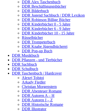
DDR Alex Taschenbuch
DDR Beschäftigungsbücher
DDR Bilderbuch
DDR Jugend Sachbuch / DDR Lexikon
DDR Robinson Billige Bücher
DDR Kinderbücher 0 - 5 Jahre
DDR Kinderbücher 6 - 9 Jahre
DDR Kinderbücher 10 - 15 Jahre
Rüsselbücher
DDR Trompeterbuch
DDR Knabe Jügendbücherei
DDR Pop-up Buch
DDR Musikbuch
DDR Pflanzen - und Tierbücher
DDR Sachbuch
DDR Schulbuch
DDR Taschenbuch / Hardcover
Alexej Tolstoi
Arkady Fiedler
Christian Morgenstern
DDR Abenteuer Romane
DDR Autoren A – H
DDR Autoren I – Z
DDR Historische Romane
DDR Illustrator