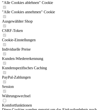
PREFO Spielwaren
"Alle Cookies ablehnen" Cookie
Puppen
Puppenhaus Kaufmannsläden
"Alle Cookies annehmen" Cookie
Puzzle
Quietschtier
Ausgewählter Shop
Slime
SONNI Spielwaren
CSRF-Token
Spieluhr
Spielzeug
Cookie-Einstellungen
Spielzeug Fahrzeuge
Spika Spielwaren
Individuelle Preise
Tiere
VEB Biggi Waltershausen
Kunden-Wiedererkennung
VEB Spielzeug-Elektrik Meiningen
VERO Spielzeug
Kundenspezifisches Caching
Zur Kategorie Verlage
PayPal-Zahlungen
Albatros Verlag
Alfred Holz Verlag (Edition Holz)
Session
Altberliner Verlag
AMIGA
Währungswechsel
Annaberger Puzzle
Arena Verlag
Komfortfunktionen
arsEdition GmbH
Diese Cookies werden genutzt um das Einkaufserlebnis noch