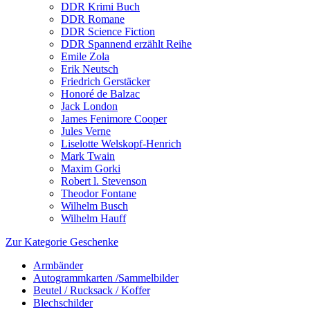
DDR Krimi Buch
DDR Romane
DDR Science Fiction
DDR Spannend erzählt Reihe
Emile Zola
Erik Neutsch
Friedrich Gerstäcker
Honoré de Balzac
Jack London
James Fenimore Cooper
Jules Verne
Liselotte Welskopf-Henrich
Mark Twain
Maxim Gorki
Robert l. Stevenson
Theodor Fontane
Wilhelm Busch
Wilhelm Hauff
Zur Kategorie Geschenke
Armbänder
Autogrammkarten /Sammelbilder
Beutel / Rucksack / Koffer
Blechschilder