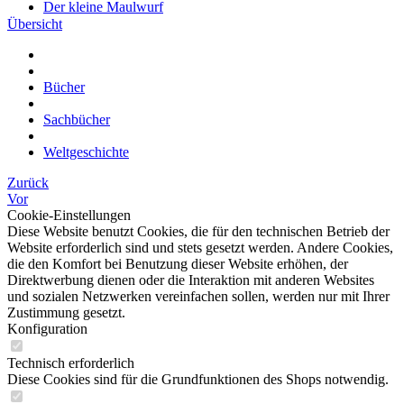
Der kleine Maulwurf
Dinosaurier
Übersicht
Domino
Famos Spielwaren
Feuerwehr
Bücher
Figuren aus Film- und Fernsehen
Flohspiel Halma Mikado
Sachbücher
Fussball
Handpuppen und Fingerpuppen
Weltgeschichte
Hase und Wolf Nu Pogodi
Helloween
Zurück
Heunec Plüschtiere
Vor
Holzspielzeug
Cookie-Einstellungen
Indianer / Ritter / Piraten
Diese Website benutzt Cookies, die für den technischen Betrieb der
Kartenspiel
Website erforderlich sind und stets gesetzt werden. Andere Cookies,
Labyrinth-Spiel
die den Komfort bei Benutzung dieser Website erhöhen, der
Lernuhr
Direktwerbung dienen oder die Interaktion mit anderen Websites
Looney Tunes
und sozialen Netzwerken vereinfachen sollen, werden nur mit Ihrer
Micky Mouse
Zustimmung gesetzt.
Monchhichi
Konfiguration
Musikinstrumente
PEBE
Technisch erforderlich
PIKO Spielwaren
Diese Cookies sind für die Grundfunktionen des Shops notwendig.
Plasticart
Heunec Plüschtiere und Plüschtiere