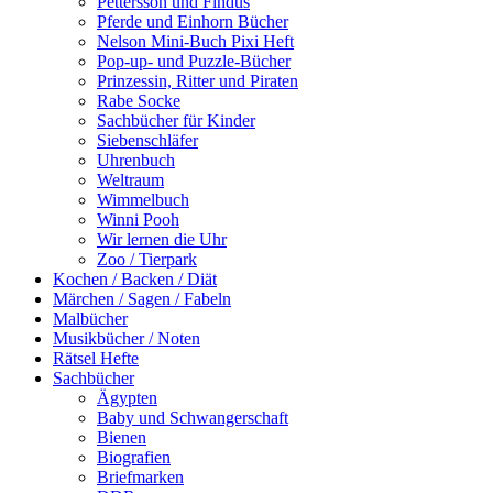
Pettersson und Findus
Pferde und Einhorn Bücher
Nelson Mini-Buch Pixi Heft
Pop-up- und Puzzle-Bücher
Prinzessin, Ritter und Piraten
Rabe Socke
Sachbücher für Kinder
Siebenschläfer
Uhrenbuch
Weltraum
Wimmelbuch
Winni Pooh
Wir lernen die Uhr
Zoo / Tierpark
Kochen / Backen / Diät
Märchen / Sagen / Fabeln
Malbücher
Musikbücher / Noten
Rätsel Hefte
Sachbücher
Ägypten
Baby und Schwangerschaft
Bienen
Biografien
Briefmarken