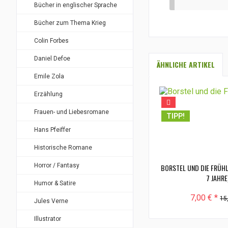
Bücher in englischer Sprache
Bücher zum Thema Krieg
Colin Forbes
Daniel Defoe
ÄHNLICHE ARTIKEL
Emile Zola
Erzählung
Frauen- und Liebesromane
TIPP!
Hans Pfeiffer
Historische Romane
Horror / Fantasy
BORSTEL UND DIE FRÜH
7 JAHRE
Humor & Satire
7,00 € *
15
Jules Verne
Illustrator