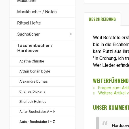
Malbücher
Musikbücher / Noten
BESCHREIBUNG
Rätsel Hefte
Sachbücher
Weil Borstels ers
bis in die Eichhö
Taschenbücher /
Hardcover
kam Putzi aus ihr
"In Ordnung, ich t
Agatha Christie
Wer Lieder erfinde
Arthur Conan Doyle
WEITERFÜHRENDE
Alexandre Dumas
Fragen zum Arti
Charles Dickens
Weitere Artikel 
Sherlock Holmes
UNSER KOMMENTA
Autor Buchstabe A – H
Autor Buchstabe I – Z
Hardcove