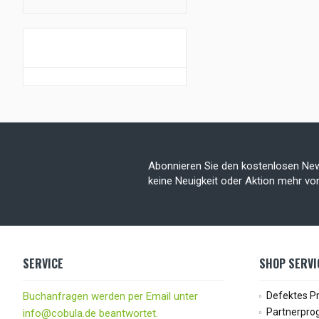
GUTSCHEIN AKTION
Abonnieren Sie den kostenlosen New
keine Neuigkeit oder Aktion mehr v
SERVICE
SHOP SERVI
Buchanfragen werden per Email unter
Defektes P
Partnerpr
info@cobula.de beantwortet.