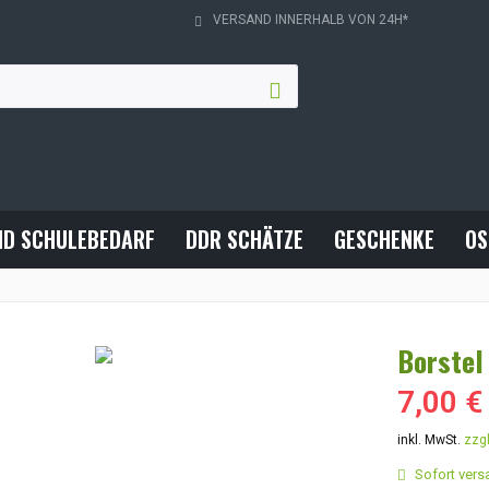
VERSAND INNERHALB VON 24H*
ND SCHULEBEDARF
DDR SCHÄTZE
GESCHENKE
OS
Borstel
7,00 €
inkl. MwSt.
zzg
Sofort versa