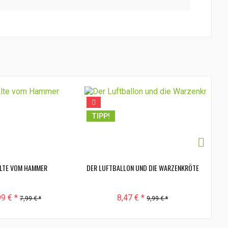
TI
TIPP!
ALTE VOM HAMMER
DER LUFTBALLON UND DIE WARZENKRÖTE
SC
99 € *
8,47 € *
7,99 € *
9,99 € *