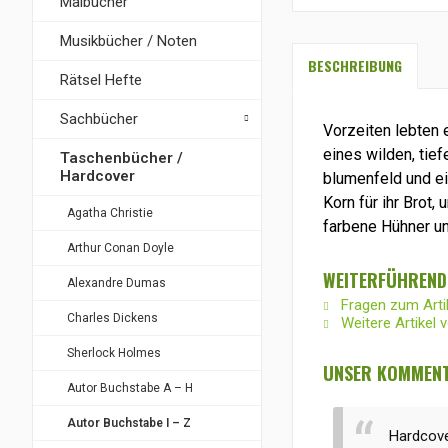
Malbücher
Musikbücher / Noten
BESCHREIBUNG
Rätsel Hefte
Sachbücher
Vorzeiten lebten
eines wilden, tie
Taschenbücher /
Hardcover
blumenfeld und ei
Korn für ihr Brot, 
Agatha Christie
farbene Hühner un
Arthur Conan Doyle
WEITERFÜHREND
Alexandre Dumas
Fragen zum Arti
Charles Dickens
Weitere Artikel 
Sherlock Holmes
UNSER KOMMENT
Autor Buchstabe A – H
Autor Buchstabe I – Z
Hardcove