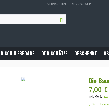
VERSAND INNERHALB VON 24H*
ND SCHULEBEDARF
DDR SCHÄTZE
GESCHENKE
OS
Die Ba
7,00 €
inkl. MwSt.
zzg
Sofort versa