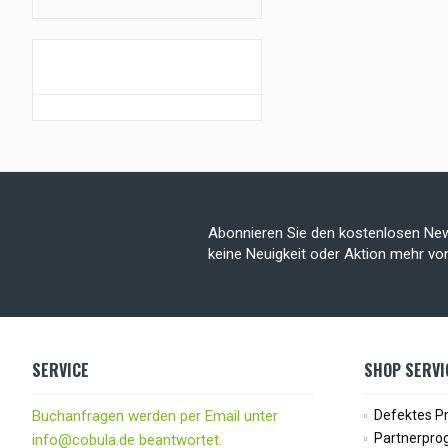
GUTSCHEIN AKTION
Abonnieren Sie den kostenlosen New
keine Neuigkeit oder Aktion mehr v
SERVICE
SHOP SERVI
Buchanfragen werden per Email unter
Defektes P
Partnerpr
info@cobula.de beantwortet.