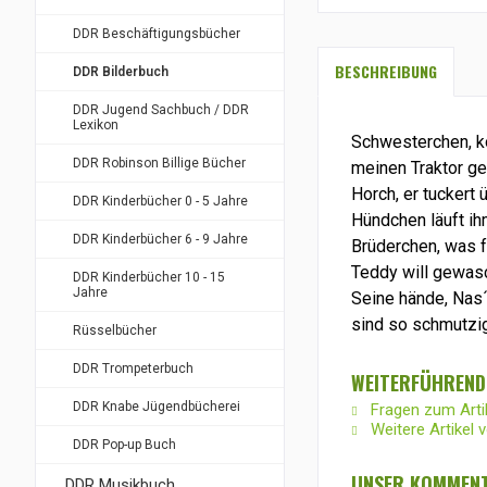
DDR Beschäftigungsbücher
BESCHREIBUNG
DDR Bilderbuch
DDR Jugend Sachbuch / DDR
Lexikon
Schwesterchen, k
DDR Robinson Billige Bücher
meinen Traktor geb
Horch, er tuckert 
DDR Kinderbücher 0 - 5 Jahre
Hündchen läuft ihm
DDR Kinderbücher 6 - 9 Jahre
Brüderchen, was fä
Teddy will gewas
DDR Kinderbücher 10 - 15
Jahre
Seine hände, Nas
sind so schmutzig
Rüsselbücher
DDR Trompeterbuch
WEITERFÜHREND
DDR Knabe Jügendbücherei
Fragen zum Arti
Weitere Artikel 
DDR Pop-up Buch
UNSER KOMMENT
DDR Musikbuch