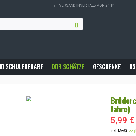
VERSAND INNERHALB VON 24H*
ND SCHULEBEDARF
DDR SCHÄTZE
GESCHENKE
OS
Brüderc
Jahre)
5,99 €
inkl. MwSt.
zzg