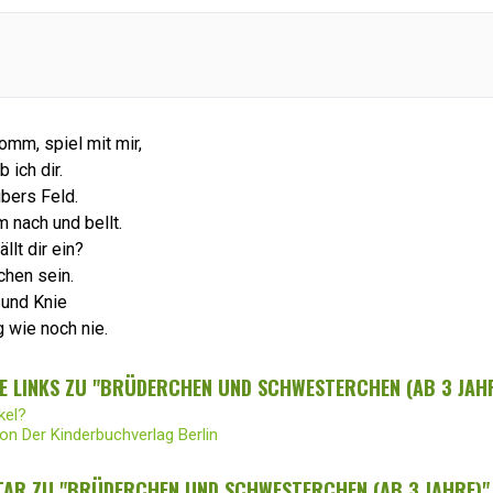
omm, spiel mit mir,
 ich dir.
übers Feld.
 nach und bellt.
llt dir ein?
chen sein.
´und Knie
 wie noch nie.
E LINKS ZU "BRÜDERCHEN UND SCHWESTERCHEN (AB 3 JAH
kel?
von Der Kinderbuchverlag Berlin
AR ZU "BRÜDERCHEN UND SCHWESTERCHEN (AB 3 JAHRE)"