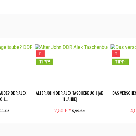
TIPP!
TIPP!
TAUBE? DDR ALEX
ALTER JOHN DDR ALEX TASCHENBUCH (AB
DAS VERSCHEN
H...
11 JAHRE)
2,50 € *
4,
99 € *
5,99 € *