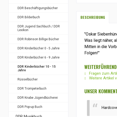
DDR Beschäftigungsbücher
BESCHREIBUNG
DDR Bilderbuch
DDR Jugend Sachbuch / DDR
Lexikon
"Oskar Siebenhüne
DDR Robinson Billige Bücher
Was liegt näher, 
Mitten in die Vor
DDR Kinderbücher 0 - 5 Jahre
Folgen!"
DDR Kinderbücher 6 - 9 Jahre
WEITERFÜHRENDE
DDR Kinderbücher 10 - 15
Jahre
Fragen zum Arti
Weitere Artikel 
Rüsselbücher
DDR Trompeterbuch
UNSER KOMMENTA
DDR Knabe Jügendbücherei
DDR Pop-up Buch
Hardcove
DDR Musikbuch