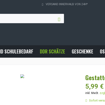
VERSAND INNERHALB VON 24H*
ND SCHULEBEDARF
DDR SCHÄTZE
GESCHENKE
OS
Gestatt
5,99 €
inkl. MwSt.
zzg
Sofort versa