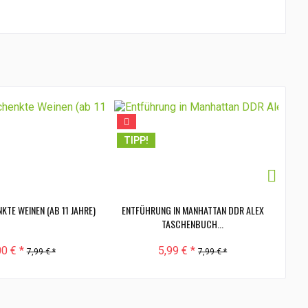
TI
TIPP!
KTE WEINEN (AB 11 JAHRE)
ENTFÜHRUNG IN MANHATTAN DDR ALEX
G
TASCHENBUCH...
00 € *
5,99 € *
7,99 € *
7,99 € *