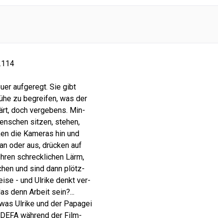
.114
euer aufgeregt. Sie gibt
ühe zu begreifen, was der
lärt, doch vergebens. Min-
enschen sitzen, stehen,
ken die Kameras hin und
 an oder aus, drücken auf
ühren schrecklichen Lärm,
achen und sind dann plötz-
eise - und Ulrike denkt ver-
das denn Arbeit sein?...
 was Ulrike und der Papagei
r DEFA während der Film-