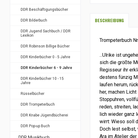
DDR Beschäftigungsbücher
BESCHREIBUNG
DDR Bilderbuch
DDR Jugend Sachbuch / DDR
Lexikon
Trompeterbuch Nr
DDR Robinson Billige Bücher
...Ulrike ist ungeh
DDR Kinderbücher 0 - 5 Jahre
sich die größte M
DDR Kinderbücher 6 - 9 Jahre
Regisseur ihr erk
destens fünzig M
DDR Kinderbücher 10 - 15
Jahre
laufen herum, rüc
her, machen Licht
Rüsselbücher
Stoppuhren, vollf
DDR Trompeterbuch
reden, streiten, l
lich wieder ganz l
DDR Knabe Jügendbücherei
wirrt: Wieso soll 
DDR Pop-up Buch
Doch lest selbst,
Ara im Atelier de
DDR Musikbuch