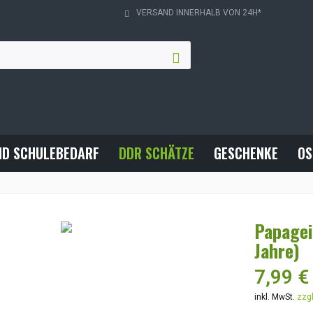
VERSAND INNERHALB VON 24H*
ND SCHULEBEDARF
DDR SCHÄTZE
GESCHENKE
OS
Papagei
Jahre)
7,99 €
inkl. MwSt.
zzg