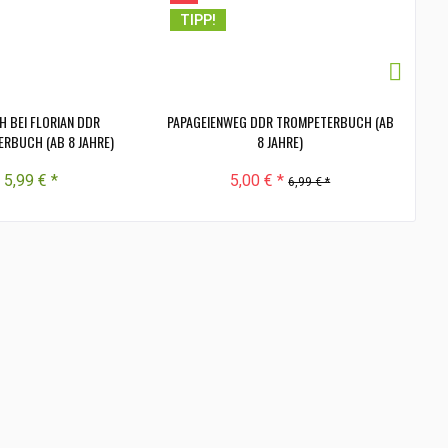
TIPP!
 BEI FLORIAN DDR
PAPAGEIENWEG DDR TROMPETERBUCH (AB
PAPA
RBUCH (AB 8 JAHRE)
8 JAHRE)
5,99 € *
5,00 € *
6,99 € *