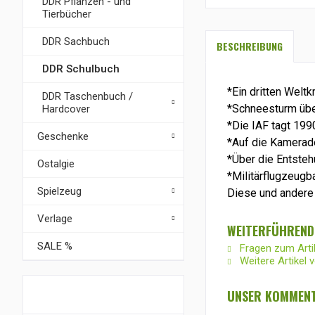
DDR Pflanzen - und
Tierbücher
DDR Sachbuch
BESCHREIBUNG
DDR Schulbuch
*Ein dritten Welt
DDR Taschenbuch /
*Schneesturm übe
Hardcover
*Die IAF tagt 19
Geschenke
*Auf die Kamerade
*Über die Entstehu
Ostalgie
*Militärflugzeugb
Spielzeug
Diese und andere A
Verlage
WEITERFÜHRENDE
SALE %
Fragen zum Arti
Weitere Artikel v
VORTEILE
UNSER KOMMENT