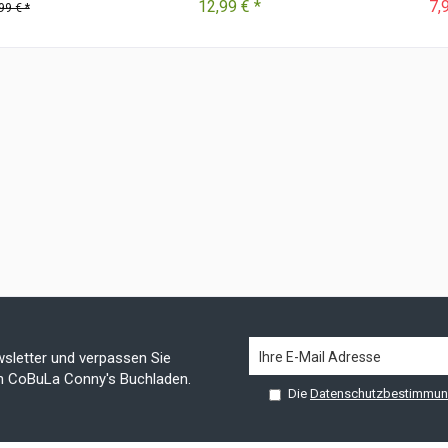
12,99 € *
7,
99 € *
sletter und verpassen Sie
on CoBuLa Conny's Buchladen.
Die
Datenschutzbestimmu