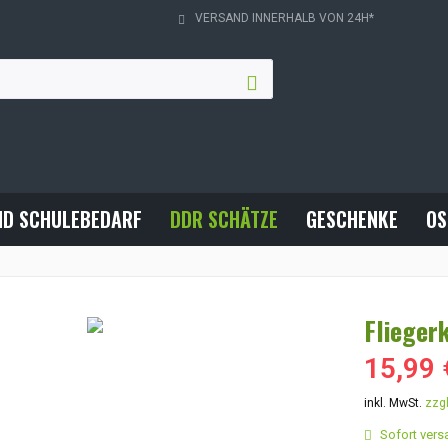
VERSAND INNERHALB VON 24H*
ND SCHULEBEDARF
DDR SCHÄTZE
GESCHENKE
OS
Flieger
15,99 
inkl. MwSt.
zzg
Sofort versa