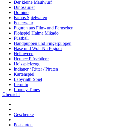
Der kleine Maulwurf
Dinosaurier
Domino
Famos Spielwaren
Feuerwehr
Figuren aus Film- und Fernsehen
Flohspiel Halma Mikado
Fussball
Handpuppen und Fingerpuppen
Hase und Wolf Nu Pogodi
Helloween
Heunec Plüschtiere
Holzspielzeug
Indianer / Ritter / Piraten
Kartenspiel
Labyrinth-Spiel
Lernuhr
Looney Tunes
Übersicht
Micky Mouse
Monchhichi
Musikinstrumente
PEBE
Geschenke
PIKO Spielwaren
Plasticart
Postkarten
Heunec Plüschtiere und Plüschtiere