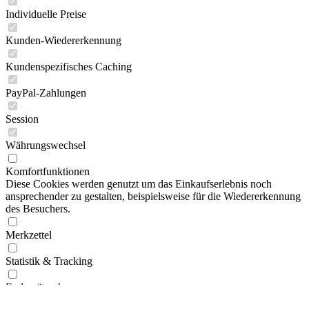
Artia Verlag
Individuelle Preise
ASS Altenburger
Aufbau Verlag
Kunden-Wiedererkennung
A. Weichert Verlag Berlin
Beltz|Der KinderbuchVerlag
Kundenspezifisches Caching
Beltz & Gelberg
Bertelsmann Verlag
Blanvalet Verlag
PayPal-Zahlungen
Bibliographisches Institut in Leipzig
Brunnen Verlag
Session
Buchclub 65
Bulgarski Hudoshnik
Währungswechsel
btb Verlag
Carl Hanser Verlag
Komfortfunktionen
Carlsen Verlag
Diese Cookies werden genutzt um das Einkaufserlebnis noch
cbj
ansprechender zu gestalten, beispielsweise für die Wiedererkennung
Coppenrath & Die Spiegelburg
des Besuchers.
Corvina Verlag
Das Neue Berlin
Merkzettel
Der Kinderbuchverlag Berlin
Der Kinderbuch Verlag Berlin
Statistik & Tracking
Dietz Verlag
Diogenes Verlag
Endgeräteerkennung
Domowina-Verlag
Dorling Kindersley Verlag