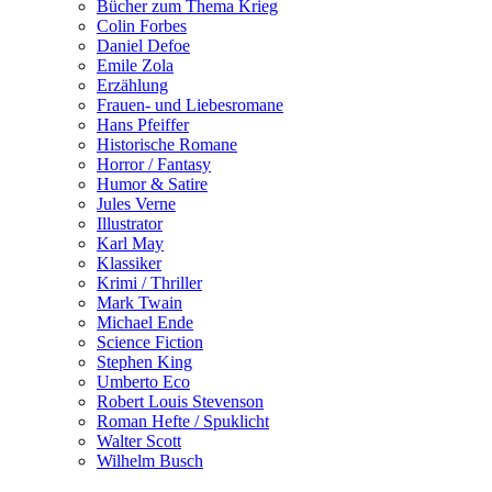
Bücher zum Thema Krieg
Colin Forbes
Daniel Defoe
Emile Zola
Erzählung
Frauen- und Liebesromane
Hans Pfeiffer
Historische Romane
Horror / Fantasy
Humor & Satire
Jules Verne
Illustrator
Karl May
Klassiker
Krimi / Thriller
Mark Twain
Michael Ende
Science Fiction
Stephen King
Umberto Eco
Robert Louis Stevenson
Roman Hefte / Spuklicht
Walter Scott
Wilhelm Busch