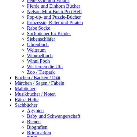
Pettersson und Findus
Pferde und Einhorn Bücher
Nelson Mini-Buch Pixi Heft
Pop-up- und Puzzle-Bücher
Prinzessin, Ritter und Piraten
Rabe Socke
Sachbücher für Kinder
Siebenschläfer
Uhrenbuch
Weltraum
Wimmelbuch
Winni Pooh
Wir lernen die Uhr
Zoo / Tierpark
Kochen / Backen / Diät
Märchen / Sagen / Fabeln
Malbücher
Musikbücher / Noten
Rätsel Hefte
Sachbücher
Ägypten
Baby und Schwangerschaft
Bienen
Biografien
Briefmarken