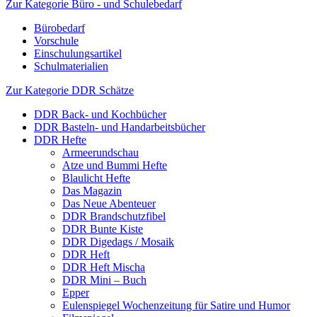
Zur Kategorie Büro - und Schulebedarf
Bürobedarf
Vorschule
Einschulungsartikel
Schulmaterialien
Zur Kategorie DDR Schätze
DDR Back- und Kochbücher
DDR Basteln- und Handarbeitsbücher
DDR Hefte
Armeerundschau
Atze und Bummi Hefte
Blaulicht Hefte
Das Magazin
Das Neue Abenteuer
DDR Brandschutzfibel
DDR Bunte Kiste
DDR Digedags / Mosaik
DDR Heft
DDR Heft Mischa
DDR Mini – Buch
Epper
Eulenspiegel Wochenzeitung für Satire und Humor