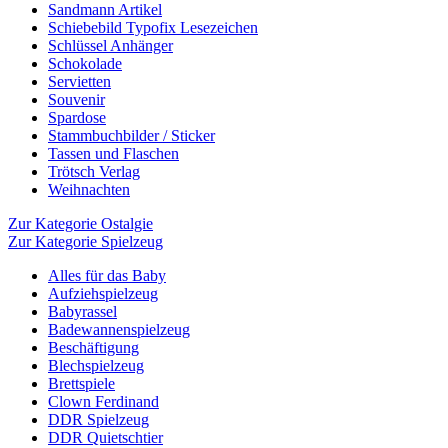
Sandmann Artikel
Schiebebild Typofix Lesezeichen
Schlüssel Anhänger
Schokolade
Servietten
Souvenir
Spardose
Stammbuchbilder / Sticker
Tassen und Flaschen
Trötsch Verlag
Weihnachten
Zur Kategorie Ostalgie
Zur Kategorie Spielzeug
Alles für das Baby
Aufziehspielzeug
Babyrassel
Badewannenspielzeug
Beschäftigung
Blechspielzeug
Brettspiele
Clown Ferdinand
DDR Spielzeug
DDR Quietschtier