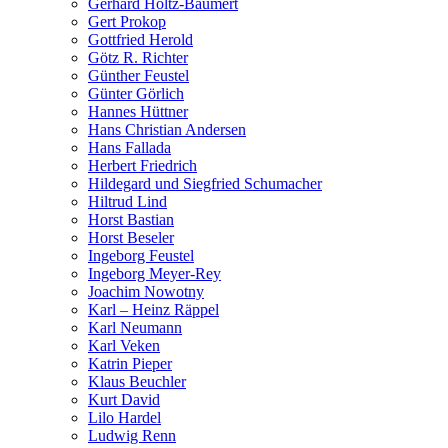
Gerhard Holtz-Baumert
Gert Prokop
Gottfried Herold
Götz R. Richter
Günther Feustel
Günter Görlich
Hannes Hüttner
Hans Christian Andersen
Hans Fallada
Herbert Friedrich
Hildegard und Siegfried Schumacher
Hiltrud Lind
Horst Bastian
Horst Beseler
Ingeborg Feustel
Ingeborg Meyer-Rey
Joachim Nowotny
Karl – Heinz Räppel
Karl Neumann
Karl Veken
Katrin Pieper
Klaus Beuchler
Kurt David
Lilo Hardel
Ludwig Renn