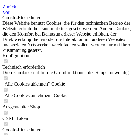
PREFO Spielwaren
Zurück
Puppen
Vor
Puppenhaus Kaufmannsläden
Cookie-Einstellungen
Puzzle
Diese Website benutzt Cookies, die für den technischen Betrieb der
Quietschtier
Website erforderlich sind und stets gesetzt werden. Andere Cookies,
Slime
die den Komfort bei Benutzung dieser Website erhöhen, der
SONNI Spielwaren
Direktwerbung dienen oder die Interaktion mit anderen Websites
Spieluhr
und sozialen Netzwerken vereinfachen sollen, werden nur mit Ihrer
Spielzeug
Zustimmung gesetzt.
Spielzeug Fahrzeuge
Konfiguration
Spika Spielwaren
Tiere
Technisch erforderlich
VEB Biggi Waltershausen
Diese Cookies sind für die Grundfunktionen des Shops notwendig.
VEB Spielzeug-Elektrik Meiningen
VERO Spielzeug
"Alle Cookies ablehnen" Cookie
Zur Kategorie Verlage
"Alle Cookies annehmen" Cookie
Albatros Verlag
Alfred Holz Verlag (Edition Holz)
Ausgewählter Shop
Altberliner Verlag
AMIGA
CSRF-Token
Annaberger Puzzle
Arena Verlag
Cookie-Einstellungen
arsEdition GmbH