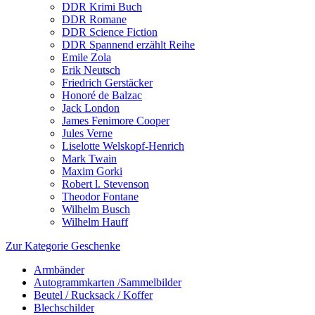
DDR Krimi Buch
DDR Romane
DDR Science Fiction
DDR Spannend erzählt Reihe
Emile Zola
Erik Neutsch
Friedrich Gerstäcker
Honoré de Balzac
Jack London
James Fenimore Cooper
Jules Verne
Liselotte Welskopf-Henrich
Mark Twain
Maxim Gorki
Robert l. Stevenson
Theodor Fontane
Wilhelm Busch
Wilhelm Hauff
Zur Kategorie Geschenke
Armbänder
Autogrammkarten /Sammelbilder
Beutel / Rucksack / Koffer
Blechschilder