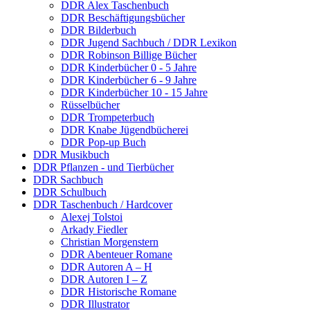
DDR Alex Taschenbuch
DDR Beschäftigungsbücher
DDR Bilderbuch
DDR Jugend Sachbuch / DDR Lexikon
DDR Robinson Billige Bücher
DDR Kinderbücher 0 - 5 Jahre
DDR Kinderbücher 6 - 9 Jahre
DDR Kinderbücher 10 - 15 Jahre
Rüsselbücher
DDR Trompeterbuch
DDR Knabe Jügendbücherei
DDR Pop-up Buch
DDR Musikbuch
DDR Pflanzen - und Tierbücher
DDR Sachbuch
DDR Schulbuch
DDR Taschenbuch / Hardcover
Alexej Tolstoi
Arkady Fiedler
Christian Morgenstern
DDR Abenteuer Romane
DDR Autoren A – H
DDR Autoren I – Z
DDR Historische Romane
DDR Illustrator