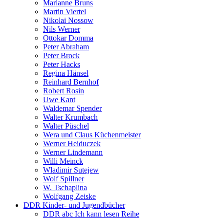
Marianne Bruns
Martin Viertel
Nikolai Nossow
Nils Werner
Ottokar Domma
Peter Abraham
Peter Brock
Peter Hacks
Regina Hänsel
Reinhard Bernhof
Robert Rosin
Uwe Kant
Waldemar Spender
Walter Krumbach
Walter Püschel
Wera und Claus Küchenmeister
Werner Heiduczek
Werner Lindemann
Willi Meinck
Wladimir Sutejew
Wolf Spillner
W. Tschaplina
Wolfgang Zeiske
DDR Kinder- und Jugendbücher
DDR abc Ich kann lesen Reihe