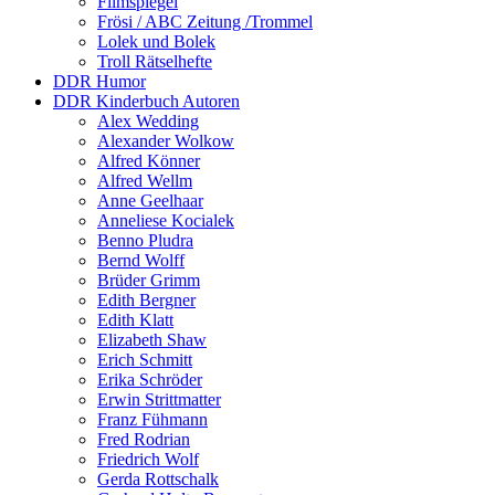
Filmspiegel
Frösi / ABC Zeitung /Trommel
Lolek und Bolek
Troll Rätselhefte
DDR Humor
DDR Kinderbuch Autoren
Alex Wedding
Alexander Wolkow
Alfred Könner
Alfred Wellm
Anne Geelhaar
Anneliese Kocialek
Benno Pludra
Bernd Wolff
Brüder Grimm
Edith Bergner
Edith Klatt
Elizabeth Shaw
Erich Schmitt
Erika Schröder
Erwin Strittmatter
Franz Fühmann
Fred Rodrian
Friedrich Wolf
Gerda Rottschalk