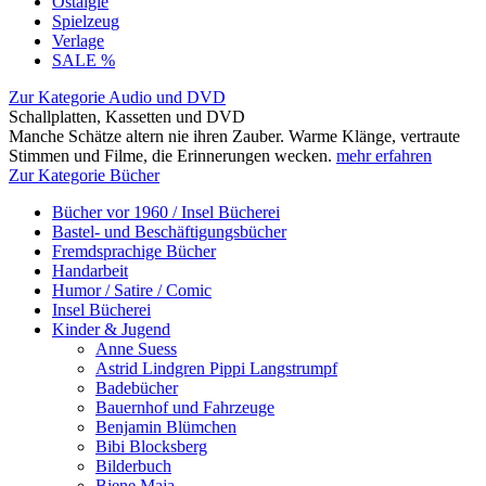
Ostalgie
Spielzeug
Verlage
SALE %
Zur Kategorie Audio und DVD
Schallplatten, Kassetten und DVD
Manche Schätze altern nie ihren Zauber. Warme Klänge, vertraute
Stimmen und Filme, die Erinnerungen wecken.
mehr erfahren
Zur Kategorie Bücher
Bücher vor 1960 / Insel Bücherei
Bastel- und Beschäftigungsbücher
Fremdsprachige Bücher
Handarbeit
Humor / Satire / Comic
Insel Bücherei
Kinder & Jugend
Anne Suess
Astrid Lindgren Pippi Langstrumpf
Badebücher
Bauernhof und Fahrzeuge
Benjamin Blümchen
Bibi Blocksberg
Bilderbuch
Biene Maja