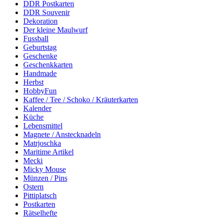
DDR Postkarten
DDR Souvenir
Dekoration
Der kleine Maulwurf
Fussball
Geburtstag
Geschenke
Geschenkkarten
Handmade
Herbst
HobbyFun
Kaffee / Tee / Schoko / Kräuterkarten
Kalender
Küche
Lebensmittel
Magnete / Anstecknadeln
Matrjoschka
Maritime Artikel
Mecki
Micky Mouse
Münzen / Pins
Ostern
Pittiplatsch
Postkarten
Rätselhefte