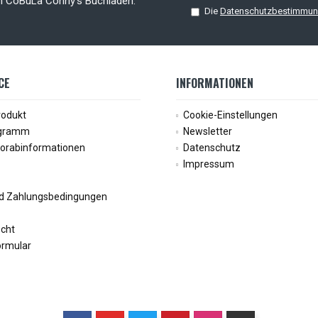
on CoBuLa Conny's Buchladen.
Die
Datenschutzbestimmu
CE
INFORMATIONEN
rodukt
Cookie-Einstellungen
ogramm
Newsletter
Vorabinformationen
Datenschutz
Impressum
d Zahlungsbedingungen
echt
ormular