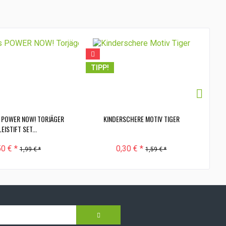
TI
TIPP!
 POWER NOW! TORJÄGER
KINDERSCHERE MOTIV TIGER
1
EISTIFT SET...
50 € *
0,30 € *
1,99 € *
1,59 € *