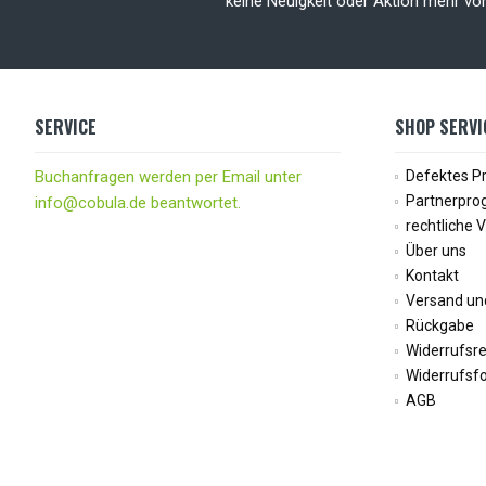
keine Neuigkeit oder Aktion mehr v
SERVICE
SHOP SERVI
Buchanfragen werden per Email unter
Defektes P
Partnerpr
info@cobula.de beantwortet.
rechtliche 
Über uns
Kontakt
Versand un
Rückgabe
Widerrufsr
Widerrufsf
AGB