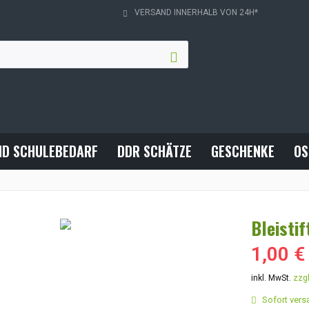
VERSAND INNERHALB VON 24H*
ND SCHULEBEDARF
DDR SCHÄTZE
GESCHENKE
OS
Bleisti
1,00 €
inkl. MwSt.
zzg
Sofort versa