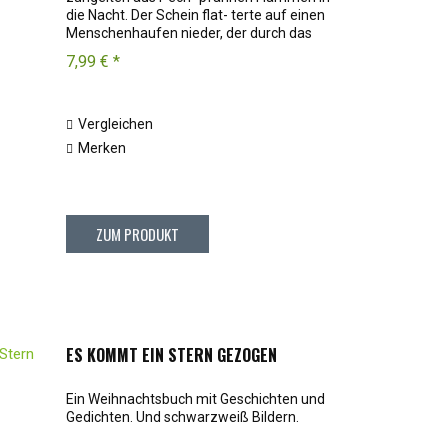
die Nacht. Der Schein flat- terte auf einen
Menschenhaufen nieder, der durch das
schmiedeiserne Portalgitter in die lange
7,99 € *
Auf- fahrt eines winterlich kahlen...
Vergleichen
Merken
ZUM PRODUKT
ES KOMMT EIN STERN GEZOGEN
Ein Weihnachtsbuch mit Geschichten und
Gedichten. Und schwarzweiß Bildern.