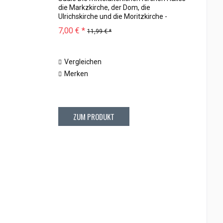
die Markzkirche, der Dom, die
Ulrichskirche und die Moritzkirche -
gehören zu den schönsten
7,00 € *
11,99 € *
Baudenkmälern der Stadt. Mit den
weltlichen Bauten, zum...
Vergleichen
Merken
ZUM PRODUKT