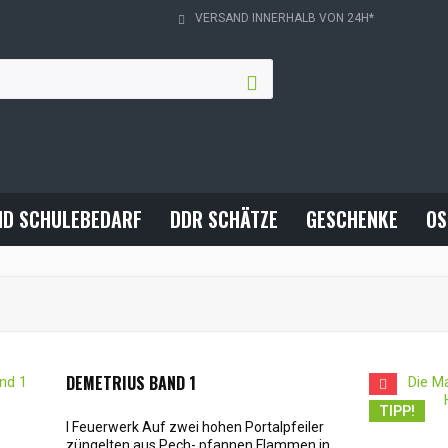
VERSAND INNERHALB VON 24H*
ND SCHULEBEDARF
DDR SCHÄTZE
GESCHENKE
OS
DEMETRIUS BAND 1
TIPP!
I Feuerwerk Auf zwei hohen Portalpfeiler
züngelten aus Pech- pfannen Flammen in