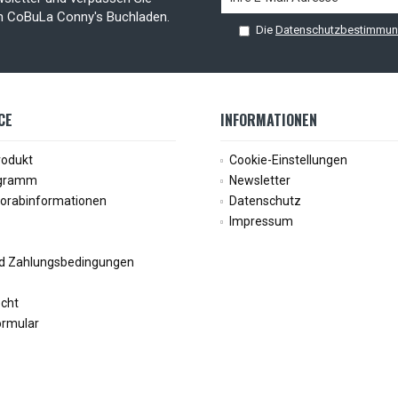
on CoBuLa Conny's Buchladen.
Die
Datenschutzbestimmu
CE
INFORMATIONEN
rodukt
Cookie-Einstellungen
ogramm
Newsletter
Vorabinformationen
Datenschutz
Impressum
d Zahlungsbedingungen
echt
ormular