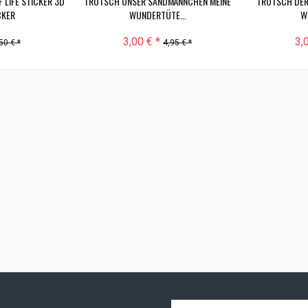
LIFE STICKER 3D
TRÖTSCH UNSER SANDMÄNNCHEN MEINE
TRÖTSCH DER
CKER
WUNDERTÜTE...
W
3,00 € *
3,
50 € *
4,95 € *