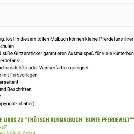
rtig, los! In diesem tollen Malbuch können kleine Pferdefans ihrer
schulen.
d süße Glitzersticker garantieren Ausmalspaß für viele kunterbu
ferdefans!
Wachsmalstifte oder Wasserfarben geeignet
e mit Farbvorlagen
erseiten!
und Beschriften
t
opyright-Inhaber)
E LINKS ZU "TRÖTSCH AUSMALBUCH "BUNTE PFERDEWELT""
kel?
von Trötsch Verlag