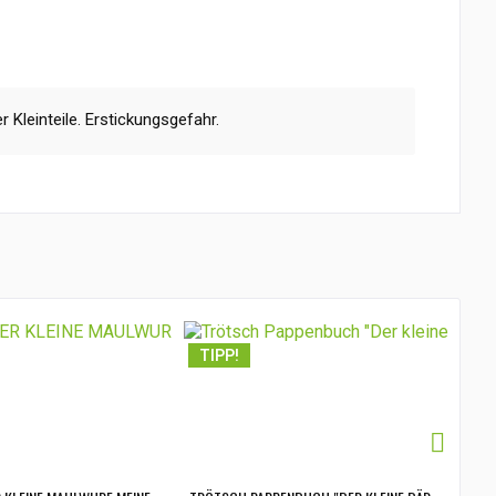
 Kleinteile. Erstickungsgefahr.
TIPP!
TI