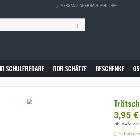
VERSAND INNERHALB VON 24H*
ND SCHULEBEDARF
DDR SCHÄTZE
GESCHENKE
OS
Trötsch
3,95 €
inkl. MwSt.
zzg
Sofort versa