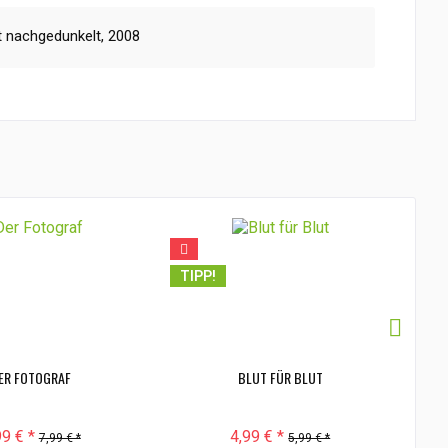
 nachgedunkelt, 2008
TIPP!
TI
ER FOTOGRAF
BLUT FÜR BLUT
99 € *
4,99 € *
7,99 € *
5,99 € *