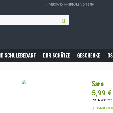
VERSAND INNERHALB VON 24H*
ND SCHULEBEDARF
DDR SCHÄTZE
GESCHENKE
OS
Sara
5,99 €
inkl. MwSt.
zzg
Sofort versa