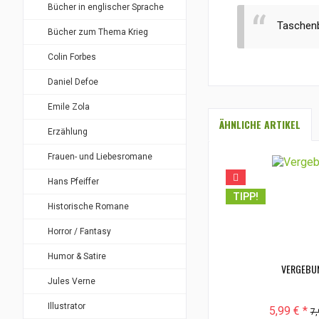
Bücher in englischer Sprache
Taschenb
Bücher zum Thema Krieg
Colin Forbes
Daniel Defoe
Emile Zola
ÄHNLICHE ARTIKEL
Erzählung
Frauen- und Liebesromane
Hans Pfeiffer
TIPP!
Historische Romane
Horror / Fantasy
Humor & Satire
VERGEBU
Jules Verne
Illustrator
5,99 € *
7,