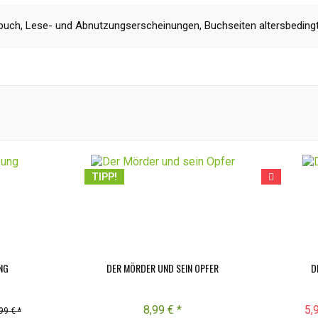
uch, Lese- und Abnutzungserscheinungen, Buchseiten altersbedingt
TIPP!
NG
DER MÖRDER UND SEIN OPFER
D
8,99 € *
5,
99 € *