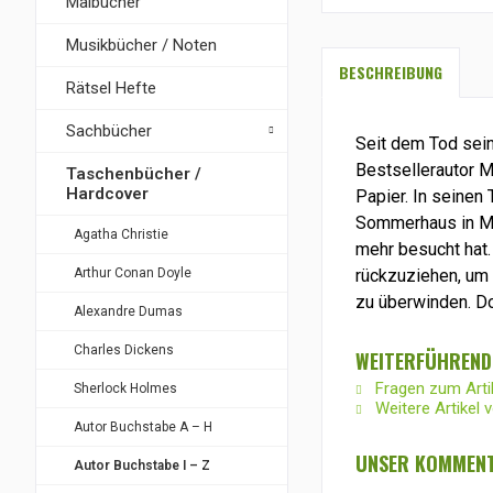
Malbücher
Musikbücher / Noten
BESCHREIBUNG
Rätsel Hefte
Sachbücher
Seit dem Tod sein
Bestsellerautor M
Taschenbücher /
Hardcover
Papier. In seinen
Sommerhaus in Mai
Agatha Christie
mehr besucht hat. 
Arthur Conan Doyle
rückzuziehen, um
zu überwinden. Do
Alexandre Dumas
Charles Dickens
WEITERFÜHRENDE
Fragen zum Arti
Sherlock Holmes
Weitere Artikel 
Autor Buchstabe A – H
UNSER KOMMENT
Autor Buchstabe I – Z