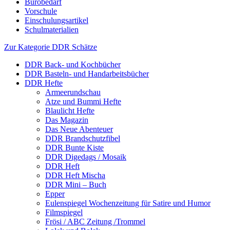
Bürobedarf
Vorschule
Einschulungsartikel
Schulmaterialien
Zur Kategorie DDR Schätze
DDR Back- und Kochbücher
DDR Basteln- und Handarbeitsbücher
DDR Hefte
Armeerundschau
Atze und Bummi Hefte
Blaulicht Hefte
Das Magazin
Das Neue Abenteuer
DDR Brandschutzfibel
DDR Bunte Kiste
DDR Digedags / Mosaik
DDR Heft
DDR Heft Mischa
DDR Mini – Buch
Epper
Eulenspiegel Wochenzeitung für Satire und Humor
Filmspiegel
Frösi / ABC Zeitung /Trommel