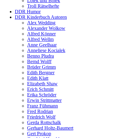
Lolek und Bolek
Troll Rätselhefte
DDR Humor
DDR Kinderbuch Autoren
Alex Wedding
Alexander Wolkow
Alfred Könner
Alfred Wellm
Anne Geelhaar
Anneliese Kocialek
Benno Pludra
Bernd Wolff
Brüder Grimm
Edith Bergner
Edith Klatt
Elizabeth Shaw
Erich Schmitt
Erika Schröder
Erwin Strittmatter
Franz Fühmann
Fred Rodrian
Friedrich Wolf
Gerda Rottschalk
Gerhard Holtz-Baumert
Gert Prokop