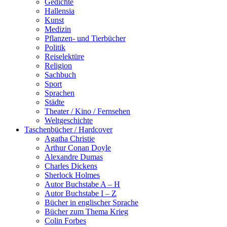
Gedichte
Hallensia
Kunst
Medizin
Pflanzen- und Tierbücher
Politik
Reiselektüre
Religion
Sachbuch
Sport
Sprachen
Städte
Theater / Kino / Fernsehen
Weltgeschichte
Taschenbücher / Hardcover
Agatha Christie
Arthur Conan Doyle
Alexandre Dumas
Charles Dickens
Sherlock Holmes
Autor Buchstabe A – H
Autor Buchstabe I – Z
Bücher in englischer Sprache
Bücher zum Thema Krieg
Colin Forbes