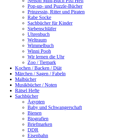
Nelson Mini-Buch Pixi Heft
Pop-up- und Puzzle-Bücher
Prinzessin, Ritter und Piraten
Rabe Socke
Sachbücher für Kinder
Siebenschläfer
Uhrenbuch
Weltraum
Wimmelbuch
Winni Pooh
Wir lernen die Uhr
Zoo / Tierpark
Kochen / Backen / Diät
Märchen / Sagen / Fabeln
Malbücher
Musikbücher / Noten
Rätsel Hefte
Sachbücher
Ägypten
Baby und Schwangerschaft
Bienen
Biografien
Briefmarken
DDR
Eisenbahn