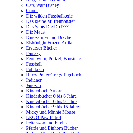
Cars Walt Disney
Conni
Die wilden Fussballkerle
Das kleine Muffelmonster
Das Sams Die Drei???
Die Maus
Dinosaurier und Drachen
Eiskönigin Frozen Artikel
Erstleser Bücher
Fantasy
Feuerwehr, Polizei, Baustelle
Fussball
Fühlbuch
Harry Potter Gregs Tagebuch
Indianer
Janosch
Kinderbuch Autoren
Kinderbücher 0 bis 6 Jahre
Kinderbücher 6 bis 9 Jahre
Kinderbücher 9 bis 15 Jahre
Micky und Minnie Mouse
LEGO Paw Patrol
Pettersson und Findus
Pferde und Einhorn Bücher