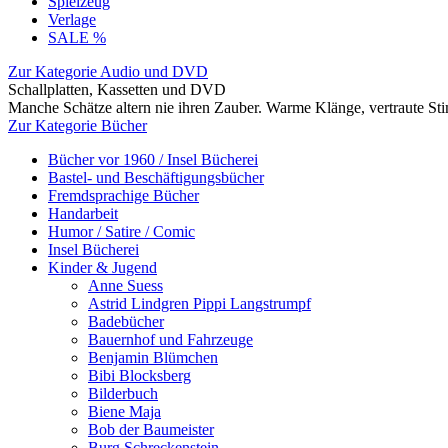
Spielzeug
Verlage
SALE %
Zur Kategorie Audio und DVD
Schallplatten, Kassetten und DVD
Manche Schätze altern nie ihren Zauber. Warme Klänge, vertraute S
Zur Kategorie Bücher
Bücher vor 1960 / Insel Bücherei
Bastel- und Beschäftigungsbücher
Fremdsprachige Bücher
Handarbeit
Humor / Satire / Comic
Insel Bücherei
Kinder & Jugend
Anne Suess
Astrid Lindgren Pippi Langstrumpf
Badebücher
Bauernhof und Fahrzeuge
Benjamin Blümchen
Bibi Blocksberg
Bilderbuch
Biene Maja
Bob der Baumeister
Burg Schreckenstein